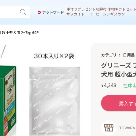
手作り
プレゼント
飛騨
布 小物
ギフトセッ
ホットワード
サヌカイト 風鈴
コーヒー
ジンギスカン
小型犬用 2~7kg 60P
カテゴリ
日用品
グリニーズ 
犬用 超小型犬用
4,348
在庫
¥
TOWARA