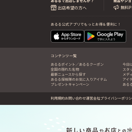
あるるで出店しませんか？
商品やショ
無料
出店希望の方へ
あるる公式アプリでもっとお得＆便利に！
コンテンツ一覧
あるるポイント／あるるクーポン
今日
全国の隠れた名物
スタ
最新ニュースから探す
メデ
あるる探検隊のお気に入りアイテム
アイ
プレゼントキャンペーン
ある
利用規約
お問い合わせ
運営会社
プライバシーポリシ