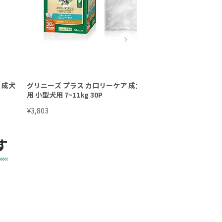
 成犬
グリニーズ プラス カロリーケア 成犬
グリニーズ プラス 成
用 小型犬用 7~11kg 30P
2⁻7ｋｇ
¥
¥
3,803
2,372
す