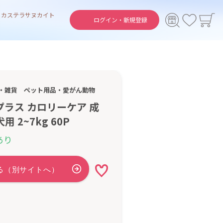
ト
カステラ
サヌカイト
ログイン・
新規登録
・雑貨
ペット用品・愛がん動物
プラス カロリーケア 成
 2~7kg 60P
あり