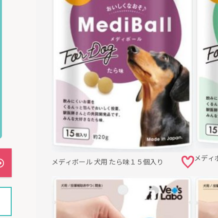
メディ
メディボール 犬用 たら味１５個入り