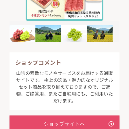
なり優れた牛が数多く生まれました。後に優良な種雄牛
として全国的に名声を得た「第７系桜号」も、こと「ト
藤づる」の血統から誕生しました。こうして奥出雲和牛
は和牛の産地として栄え、今でも豊かな自然の中で、品
質の良い和牛が飼育されています。
ショップコメント
山陰の素敵なモノやサービスをお届けする通販
サイトです。 極上の逸品・魅力的なオリジナル
セット商品を取り揃えておりますので、ご進
物、ご贈答用、またご自宅用にも、ご利用いた
だけます。
大好評につき激トク価格延長販売中！