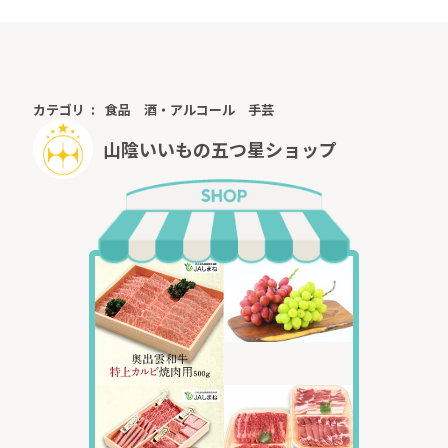
カテゴリ
食品
酒・アルコール
手芸
山陰いいもの五つ星ショップ
奥出雲は古くから牛による農耕を行っていたことから、
暮らしの一部として牛を飼っていました。
食用になった歴史は、意外にも浅く、中国地方では江戸
時代末期に改良された優良な継投の和牛「つる」を造成
していました。「つる」は、体型や能力に優れ、確実に
子孫に遺伝する有料な系統であり、その特徴を生かし奥
出雲地方では和牛の品種改良を行っていきました。
中でもト藤勘兵衛正昇氏が造成した「ト藤（ぼくら）づ
る」は、大きく丈夫な体型をもち、優良な血統牛の祖と