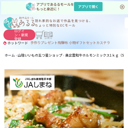
アプリであるるモールを
アプリで開く
もっと身近に！
隠れ家的なお店で
作品を見つける、
ちょっと特別なECモール
ログイ
ン・
新規
登録
手作り
プレゼント
飛騨
布 小物
ギフトセット
カステラ
ホットワード
サヌカイト
サヌカイト 風鈴
コーヒー
ジンギスカン
ホーム
山陰いいもの五つ星ショップ
奥出雲和牛ホルモンミックス1ｋｇ（500