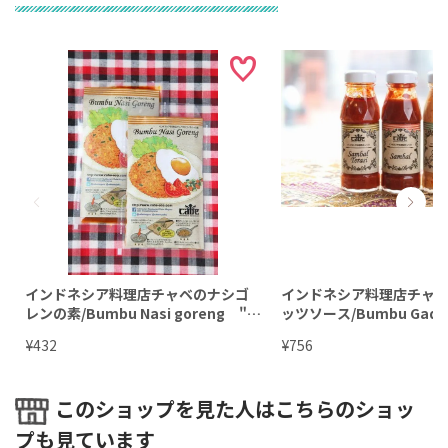
インドネシア料理店チャベのナシゴ
インドネシア料理店チャ
レンの素/Bumbu Nasi goreng "R
ッツソース/Bumbu Gado-
estaurant CABE"【Halal,Vegetari
staurant Cabe"(HALAL)
¥
¥
432
756
an】
このショップを見た人はこちらのショッ
プも見ています