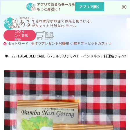
アプリであるるモールを
アプリで開く
もっと身近に！
隠れ家的なお店で
作品を見つける、
ちょっと特別なECモール
ログイ
ン・
新規
登録
手作り
プレゼント
飛騨
布 小物
ギフトセット
カステラ
ホットワード
サヌカイト
サヌカイト 風鈴
コーヒー
ジンギスカン
ホーム
HALAL DELI CABE（ハラルデリチャベ）
インドネシア料理店チャベのナシゴレンの素