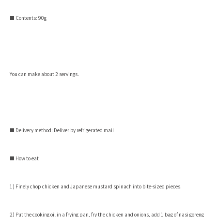
■ Contents: 90g
You can make about 2 servings.
■ Delivery method: Deliver by refrigerated mail
■ How to eat
1) Finely chop chicken and Japanese mustard spinach into bite-sized pieces.
2) Put the cooking oil in a frying pan, fry the chicken and onions, add 1 bag of nasi goreng