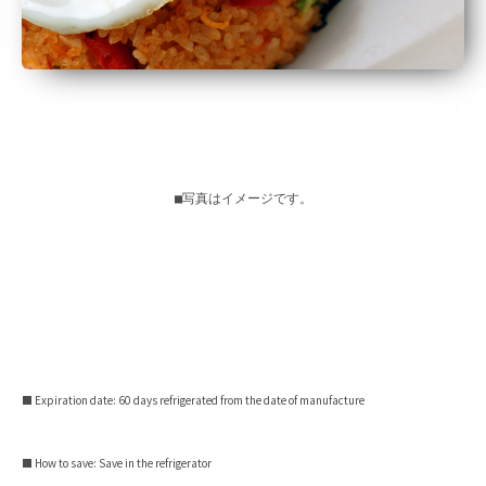
■写真はイメージです。
■ Expiration date: 60 days refrigerated from the date of manufacture
■ How to save: Save in the refrigerator