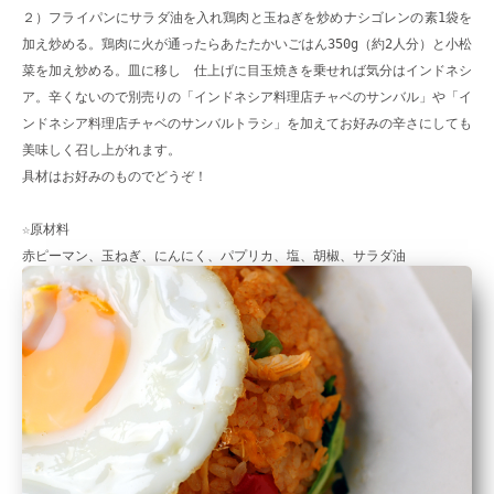
２）フライパンにサラダ油を入れ鶏肉と玉ねぎを炒めナシゴレンの素1袋を
加え炒める。鶏肉に火が通ったらあたたかいごはん350g（約2人分）と小松
菜を加え炒める。皿に移し 仕上げに目玉焼きを乗せれば気分はインドネシ
ア。辛くないので別売りの「インドネシア料理店チャベのサンバル」や「イ
ンドネシア料理店チャベのサンバルトラシ」を加えてお好みの辛さにしても
美味しく召し上がれます。
具材はお好みのものでどうぞ！
☆原材料
赤ピーマン、玉ねぎ、にんにく、パプリカ、塩、胡椒、サラダ油