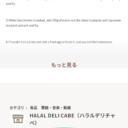
and fry.
3) When the chicken is cooked, add 350g of warm rice (for about 2 people) and Japanese
mustard spinach and fry.
4) Transfer it to a plate and add a fried egg to finish it, and you will feel Indonesian.
もっと見る
It is not spicy, so you can add the separately sold "Indonesian restaurant Cabe sambal"
and "Indonesian restaurant Cabe sambal terasi" to enjoy it even if it's spicy to your likin
g.
Please use your favorite ingredients!
カテゴリ
食品
書籍・音楽・動画
HALAL DELI CABE（ハラルデリチャ
ベ）