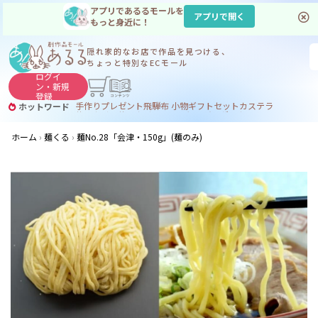
アプリであるるモールを
アプリで開く
もっと身近に！
隠れ家的なお店で
作品を見つける、
ちょっと特別なECモール
ログイ
ン・
新規
登録
手作り
プレゼント
飛騨
布 小物
ギフトセット
カステラ
ホットワード
サヌカイト
サヌカイト 風鈴
コーヒー
ジンギスカン
ホーム
麺くる
麺No.28「会津・150g」(麺のみ)