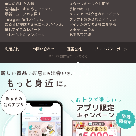
全国の隠れた名物
スタッフのセレクト商品
送料無料・おためしアイテム
季節のギフト
最新ニュースから探す
メディアで紹介されたアイテム
Instagram紹介アイテム
クラフト感あふれるアイテム
あるる探検隊のお気に入りアイテム
アイテム選びのお役立ち情報
推しアイテムレポート
スタッフコラム
プレゼントキャンペーン
あるる豆知識
利用規約
お問い合わせ
運営会社
プライバシーポリシー
© 2022 創作品モール あるる