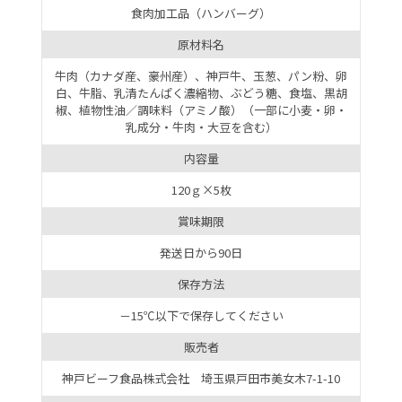
食肉加工品（ハンバーグ）
原材料名
牛肉（カナダ産、豪州産）、神戸牛、玉葱、パン粉、卵
白、牛脂、乳清たんぱく濃縮物、ぶどう糖、食塩、黒胡
椒、植物性油／調味料（アミノ酸）（一部に小麦・卵・
乳成分・牛肉・大豆を含む）
内容量
120ｇ
×
5枚
賞味期限
発送日から90日
保存方法
－15℃以下で保存してください
販売者
神戸ビーフ食品株式会社 埼玉県戸田市美女木7-1-10