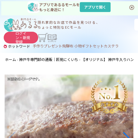
アプリであるるモールを
アプリで開く
もっと身近に！
隠れ家的なお店で
作品を見つける、
ちょっと特別なECモール
ログイ
ン・
新規
登録
手作り
プレゼント
飛騨
布 小物
ギフトセット
カステラ
ホットワード
サヌカイト
サヌカイト 風鈴
コーヒー
ジンギスカン
ホーム
神戸牛専門卸の通販｜匠苑にくいち
【オリジナル】 神戸牛入りハンバ