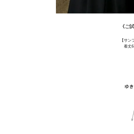
《ご
【サン
着丈61