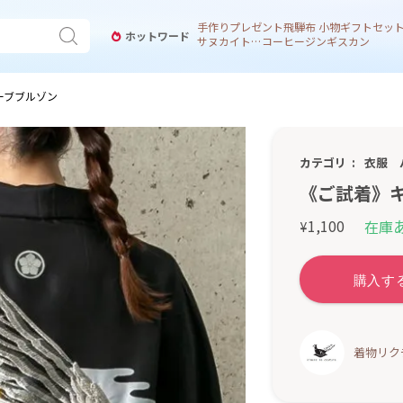
手作り
プレゼント
飛騨
布 小物
ギフトセッ
ホットワード
サヌカイト 風鈴
コーヒー
ジンギスカン
ーブブルゾン
カテゴリ
衣服
《ご試着》
1,100
在庫
¥
着物リクチ