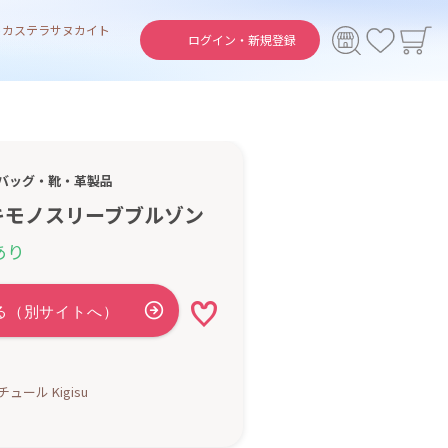
ト
カステラ
サヌカイト
ログイン・
新規登録
バッグ・靴・革製品
キモノスリーブブルゾン
あり
ュール Kigisu