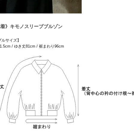
試着》キモノスリーブブルゾン
プルサイズ】
.5cm / ゆき丈81cm / 裾まわり96cm