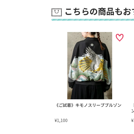
こちらの商品もお
《ご試着》キモノスリーブブルゾン
¥
¥
1,100