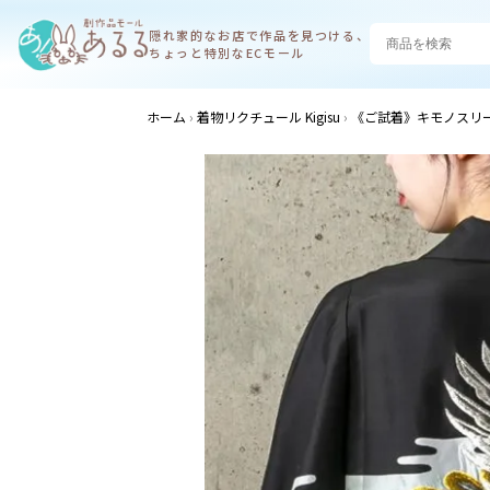
隠れ家的なお店で
作品を見つける、
ちょっと特別なECモール
ホーム
着物リクチュール Kigisu
《ご試着》キモノスリ