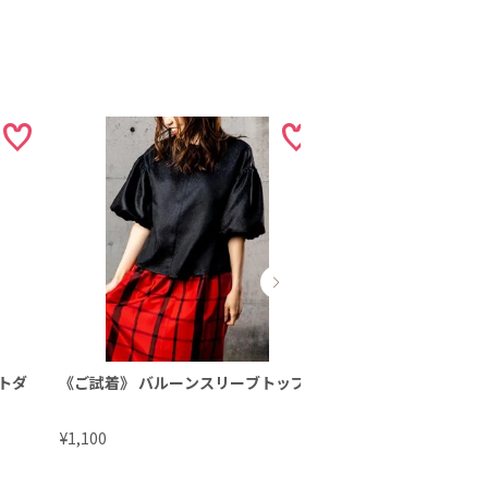
トダ
《ご試着》 バルーンスリーブトップ
《ご試着》バルーン
¥
¥
1,100
1,100