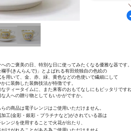
分へのご褒美の日、特別な日に使ってみたくなる優雅な器です
金襴手
(
きんらんで
)
」とよばれる有田焼独自の色絵の
式を用いて、金、赤、緑、黄色などの色使いで繊細にして
やかに装飾した装飾技法が特徴です。
雅なティータイムに、また来客のおもてなしにもピッタリです
切な人への贈り物としてもいかがですか。
ちらの商品は電子レンジはご使用いただけません。
属加工(金彩・銀彩・プラチナなど)がされている器は
子レンジを使用することで火花が出たり、
装がはがれることがある為ご使用いただけません。