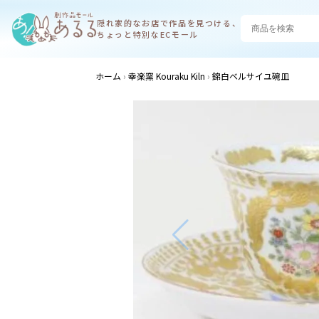
隠れ家的なお店で
作品を見つける、
ちょっと特別なECモール
ホーム
幸楽窯 Kouraku Kiln
錦白ベルサイユ碗皿