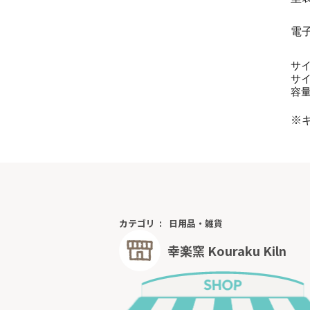
電
サ
サ
容
※
カテゴリ
日用品・雑貨
幸楽窯 Kouraku Kiln