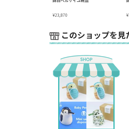
錦白ベルサイユ碗皿
¥
¥
23,870
このショップを見