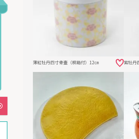
薄紅牡丹四寸骨壷（桐箱付）12㎝
紫牡丹