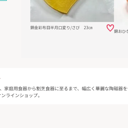
錦金彩布目半月口変り/さび 23㎝
錦おひ
ト
は、家庭用食器から割烹食器に至るまで、幅広く華麗な陶磁器
オンラインショップ。