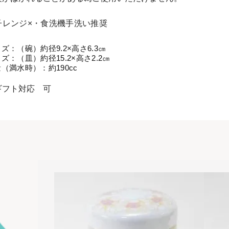
子レンジ×・食洗機手洗い推奨
イズ：
（碗）約径
9.2×
高さ
6.3
㎝
イズ：（皿）約径
15.2×
高さ
2.2
㎝
量（満水時）：約
190cc
ギフト対応 可