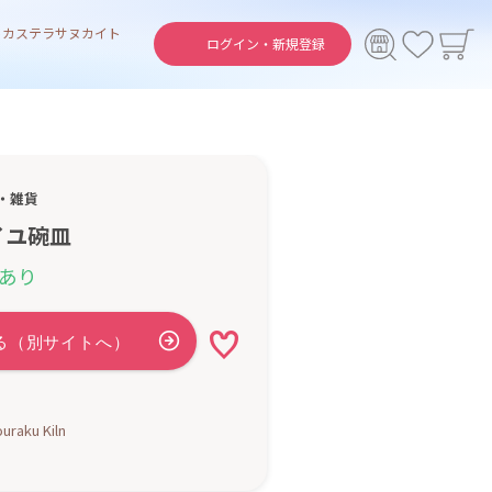
ト
カステラ
サヌカイト
ログイン・
新規登録
・雑貨
イユ碗皿
あり
raku Kiln