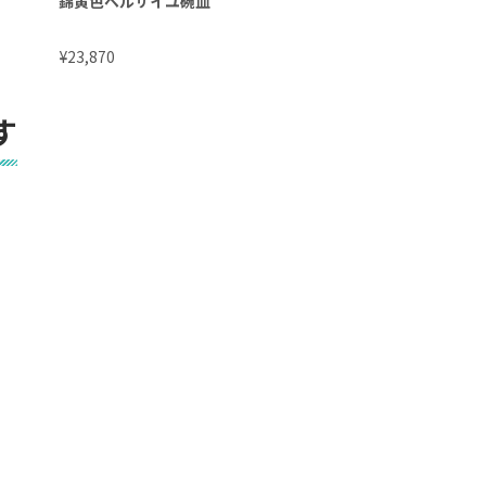
錦黄色ベルサイユ碗皿
錦緋色ベルサイユ碗
¥
¥
23,870
23,870
す