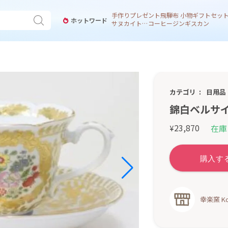
手作り
プレゼント
飛騨
布 小物
ギフトセッ
ホットワード
サヌカイト 風鈴
コーヒー
ジンギスカン
カテゴリ
日用品
錦白ベルサ
23,870
在庫
¥
幸楽窯 Kou