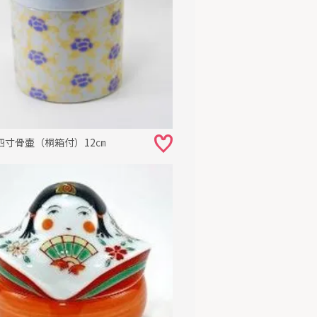
四寸骨壷（桐箱付）12㎝