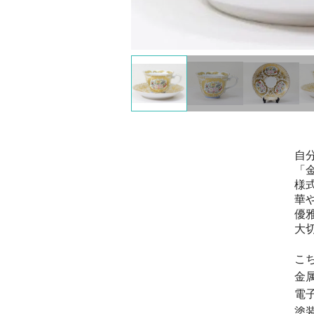
自
「
様
華
優
大
こ
金
電
塗