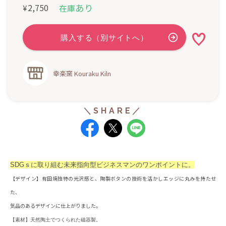
あり
2,750
在庫
¥
幸楽窯 Kouraku Kiln
SDGｓに取り組む未来指向型ビジネスマンのワンポイントに。
【デザイン】有田焼独特の光沢感と、陶製ボタンの技術を活かしエッジに丸みを持たせ
た、
気品のあるデザインに仕上がりました。
【素材】天然陶土でつくられた磁器製。