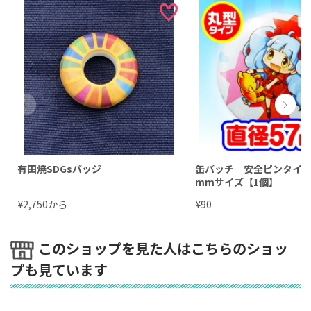
有田焼SDGsバッジ
缶バッチ 安全ピンタイプ
mmサイズ【1個】
¥
から
¥
2,750
90
このショップを見た人はこちらのショッ
プも見ています