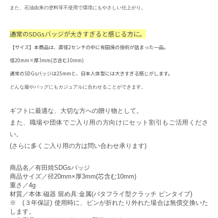
また、石油由来の塗料等不使用で環境にもやさしい仕上がり。
通常のSDGsバッジが大きすぎると感じる方に。
【サイズ】本商品は、直径2センチの中に有田焼の技術が詰まった一品。
径20mm×厚3mm(芯含む10mm)
通常のSDGsバッジは25mmと、日本人体型には大きすぎる感じがします。
どんな服やバッグにもカジュアルに合わせることができます。
ギフトに最適な、大切な方への贈り物として。
また、職場や団体でご入り用の方向けにセット割引も
ご活用くださ
い。
(さらに多くご入り用の方は問い合わせ承ります)
商品名／有田焼SDGsバッジ
商品サイズ／径20mm×厚3mm(芯含む10mm)
重さ／4g
材質／本体:磁器 留め具:金属(バタフライ型クラッチ ピンタイプ)
※ (３年保証) 使用時に、ピンが折れたり外れた場合は無償交換いた
します。