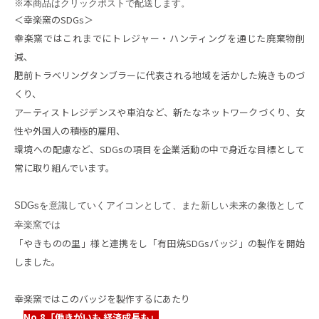
※本商品はクリックポストで配送します。
＜幸楽窯のSDGs＞
幸楽窯ではこれまでにトレジャー・ハンティングを通じた廃棄物削
減、
肥前トラベリングタンブラーに代表される地域を活かした焼きものづ
くり、
アーティストレジデンスや車泊など、新たなネットワークづくり、女
性や外国人の積極的雇用、
環境への配慮など、
SDGs
の項目を企業活動の中で身近な目標として
常に取り組んでいます。
SDGsを意識していくアイコンとして、また新しい未来の象徴として
幸楽窯では
「やきものの里」様と連携をし「有田焼SDGsバッジ」の製作を開始
しました。
幸楽窯ではこのバッジを製作するにあたり
No.8「働きがいも 経済成長も」