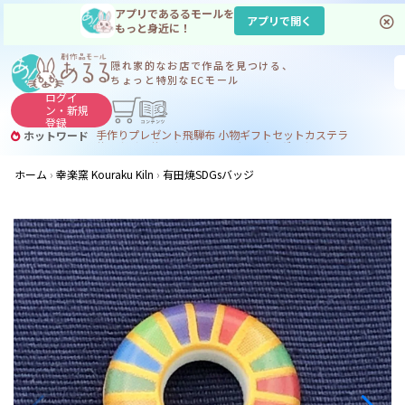
アプリであるるモールを
アプリで開く
もっと身近に！
隠れ家的なお店で
作品を見つける、
ちょっと特別なECモール
ログイ
ン・
新規
登録
手作り
プレゼント
飛騨
布 小物
ギフトセット
カステラ
ホットワード
サヌカイト
サヌカイト 風鈴
コーヒー
ジンギスカン
ホーム
幸楽窯 Kouraku Kiln
有田焼SDGsバッジ