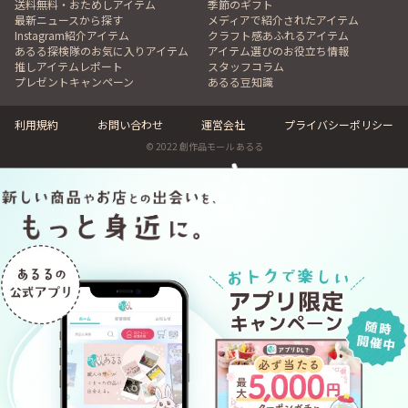
送料無料・おためしアイテム
季節のギフト
最新ニュースから探す
メディアで紹介されたアイテム
Instagram紹介アイテム
クラフト感あふれるアイテム
あるる探検隊のお気に入りアイテム
アイテム選びのお役立ち情報
推しアイテムレポート
スタッフコラム
プレゼントキャンペーン
あるる豆知識
利用規約
お問い合わせ
運営会社
プライバシーポリシー
© 2022 創作品モール あるる