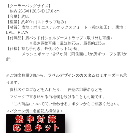
【クーラーバッグサイズ】
約W 25.5×H 20.5×D 17.0 cm
【容量】約8L
【重量】約400g（ストラップ込み）
【材質】表地：ポリエステルオックスフォード（撥水加工）、裏地：
EPE、PEVA
【付属品】
肩パッド付ショルダーストラップ（取り外し可能）
※長さ調整可能：最短約75㎝、最長約133㎝
【仕様】持ち手付き、
外側ポケット1か所、
メッシュポケット計3か所（両側面に1か所ずつ、フタ裏1か
所）
※ご注文数量3個から、
ラベルデザインのカスタムセミオーダー
も承
ります。
貴社名やロゴなどを入れたり、 任意の部署名などを
マジックで書き込める白地欄を設けることも可能です。
「この商品について問い合わせる」ボタンからご相談ください。
＜パターン例：名前記入欄付き＞