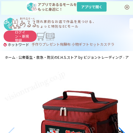
アプリであるるモールを
アプリで開く
もっと身近に！
隠れ家的なお店で
作品を見つける、
ちょっと特別なECモール
ログイ
ン・
新規
登録
手作り
プレゼント
飛騨
布 小物
ギフトセット
カステラ
ホットワード
サヌカイト
サヌカイト 風鈴
コーヒー
ジンギスカン
ホーム
公衆衛生・救急・防災のE.H.S.ストア by ビジョントレーディング
アー