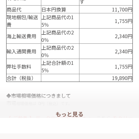
す
商品代
日本円換算
11,700円
現地梱包/輸送
上記商品代の1
1,755円
費
5％
上記商品代の2
海上輸送費用
2,340円
0％
上記商品代の2
輸入通関費用
2,340円
0％
上記合計額の1
弊社手数料
1,755円
5％
合計（税抜）
19,890円
◆市場相場価格につきまして
市場
相場
価格は
0円
（税込）です。
もっと見る
【 ご参考 】 データ元の商品情報は→
こちら
をクリッ
ク。