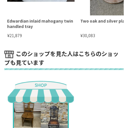
ち（海外倉庫在庫）の場合、最長で８週間ほどお時間を
いただきます。
コンテナ船で海上輸送中の場合は時期、タイミングにも
Edwardian inlaid mahogany twin
Two oak and silver plat
よりますが、２～５週間ほどお待ちいただきます。
handled tray
「買付中」の場合
¥
¥
21,879
30,083
外部在庫品の場合は時期や国際情勢にもよりますが、２
～４ヶ月ほどお待ちいただきます。（イギリスから輸入
このショップを見た人はこちらのショッ
の場合）
「リセール品」の場合
プも見ています
ご注文いただいた後、速やかに当社から売り主様にコン
タクトを取りますが、通常お取り寄せに２～3週間ほど
お待ちいただく場合もございます。
詳しくはご注文後の弊社からお送りします「ご注文請
書」メールをご参照ください。
③ ご注文のキャンセル／ご返品（お届け前）
「現物確認をして購入を最終決定したい」 というお客様
のため、当サイト内では、商品出荷日の前々日以前のご