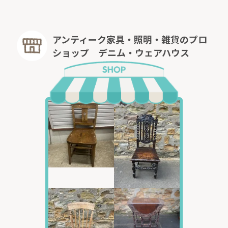
※「市場相場価格」は弊社”
デニムアンティークファニ
チャー
”の販売実績平均値です。
販売時期・期間を考慮しない単純平均値になりますの
で、現時点における価格相場を反映していない場合もご
アンティーク家具・照明・雑貨のプロ
ざいます。
ショップ デニム・ウェアハウス
また商品性（サイズ・デザイン等）に差異がある場合
がありますので、上記のリンクよりデータ元の商品情報
をご確認ください。
◆メンテナンス概算費用について
メンテナンス費用は入荷後の点検状況や部品代・材料費
等により、ご購入お手続き後でも金額が変更される場合
がございます。
また、メニュー以外のメンテナンスやカスタマイズが可
能な場合もございますので、
ご希望がございましたらお気軽にお問い合わせくださ
い。別途お見積り申し上げます。