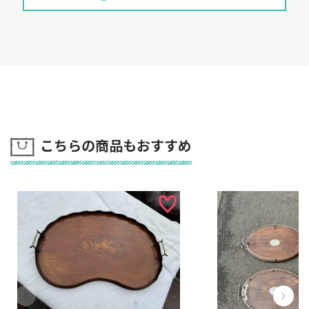
ります。
◆商品のご注文につきまして
① ご注文方法
「在庫品（表示マーク無し）」の商品は通常のご注文と
して承りますが、「入荷中（
）」、
「買付中（
）」および「仲介商品（
）」の商品はご購入
予約として承ります。
ご注文のタイミングにより在庫切れ/売約済みの場合もご
ざいます。当店からの返信メールをご確認ください。
こちらの商品もおすすめ
返信メールはできるだけ急いでお送りいたしますが、営
業時間内対応のため２～３日ほどお時間をいただく場合
がございます。
② お届けまでの納期
「在庫品」の場合
ご入金確認後、最短で翌日には発送が可能ですが、大型
商品の場合は発送状況確認後、別途お知らせいたしま
す。
「入荷中」の場合
輸送状況が海上コンテナ便（２～３ヶ月毎）への積載待