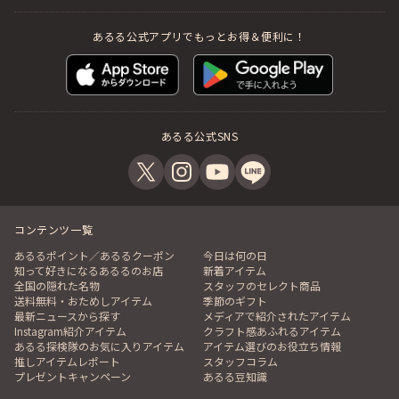
当サイト内でのお取引条件は「当店のご案内」および
「特商法の表記」に詳しく記載しておりますので、ご注
あるる公式アプリでもっとお得＆便利に！
文前にご一読ください。
◆商品のお取り置き（現品のご確認期間）につきまして
原則といたしましてご注文代金は先払いとさせていただ
いておりますが、お支払い手続きをいただいた後、「在
あるる公式SNS
庫品」はお申し込み後１週間、
「入荷中」および「買付中」の商品に関しては入荷後２
週間、商品の確認期間を設けておりますので、その間に
現品ご確認～ご購入の最終決定が可能です。
商品の確認期間中のキャンセルは自由に行っていただけ
コンテンツ一覧
ます。
あるるポイント／あるるクーポン
今日は何の日
（ご注文後、商品出荷日の前々日までに現品をご確認さ
知って好きになるあるるのお店
新着アイテム
全国の隠れた名物
スタッフのセレクト商品
れたい旨、事前にお知らせください。）
送料無料・おためしアイテム
季節のギフト
尚、「リセール品」につきましては商品のお取り置き、
最新ニュースから探す
メディアで紹介されたアイテム
現品確認はできません。
Instagram紹介アイテム
クラフト感あふれるアイテム
あるる探検隊のお気に入りアイテム
アイテム選びのお役立ち情報
◆商品代金のお支払タイミングにつきまして
推しアイテムレポート
スタッフコラム
① 「在庫品」の商品の場合
プレゼントキャンペーン
あるる豆知識
ご注文後１週間以内にお支払いをお願いいたします。