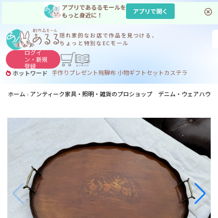
アプリであるるモールを
アプリで開く
もっと身近に！
隠れ家的なお店で
作品を見つける、
ちょっと特別なECモール
ログイ
ン・
新規
登録
手作り
プレゼント
飛騨
布 小物
ギフトセット
カステラ
ホットワード
サヌカイト
サヌカイト 風鈴
コーヒー
ジンギスカン
ホーム
アンティーク家具・照明・雑貨のプロショップ デニム・ウェアハウス