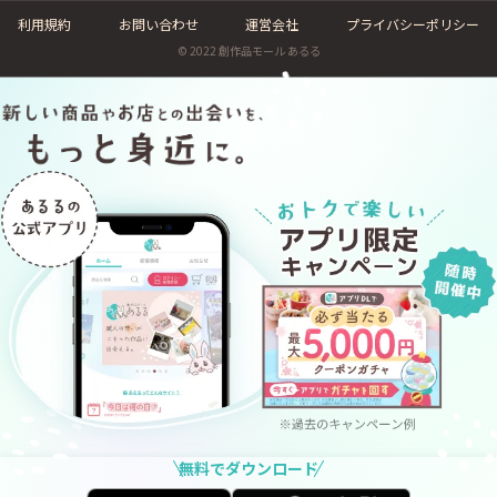
出荷はご入金の確認後となります。
利用規約
お問い合わせ
運営会社
プライバシーポリシー
ご注文後無償保管をご依頼されない場合、代引きによる
© 2022 創作品モール あるる
発送も可能です。（代引き手数料が送料に別途加算され
ます。）
② 「入荷中」および「買付中」の場合
ご注文後1週間以内に、ご予約金として商品入荷前に、
商品代金全額をお支払いいただきます。
（商品到着後にキャンセルの場合には全額ご返金いたし
ます。）
メンテナンスメニュー等は商品到着後のご決定～ご精算
も可能です。
③ 「リセール品」の場合
ご注文後1週間以内に、ご予約金として商品お取り寄せ
手配の前に、商品代金全額をお支払いいただきます。
（商品手配後のキャンセルはできません。）
メンテナンスメニュー等は商品到着後にお打ち合わせ～
お支払いが可能です。
無料でダウンロード
◆商品に関するお問い合わせにつきまして