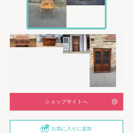
◆送料につきまして
佐川急便「
飛脚宅配便
」 140サイズになります。
◆お届けまでの納期につきまして
お届けまでの日数は、「１．当店までのお取り寄せ日
数」＋「２．メンテナンスに必要な日数」＋「３．配送
による輸送日数」
の合計になります。
１．当店までのお取り寄せ日数
（ 0 日 ）
２．メンテナンスに必要な日数
（ 7 日 ）
３．配送による輸送日数
（ 1～3 日 ）
※「２．メンテナンスに必要な日数」は全てのメンテナ
ンスメニューを実施した場合の日数です。
お気に入りに追加
メンテナンス項目が減れば日数も短縮できる場合があ