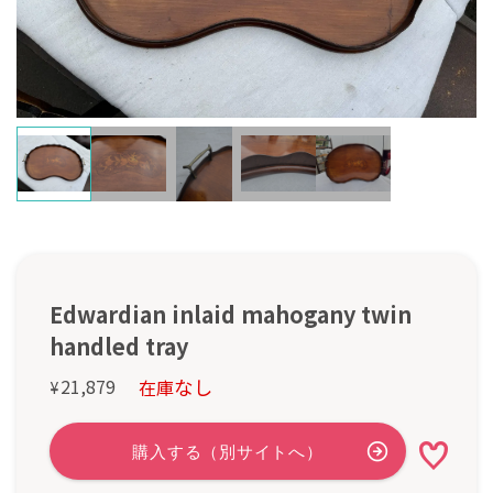
Edwardian inlaid mahogany twin
handled tray
なし
21,879
在庫
¥