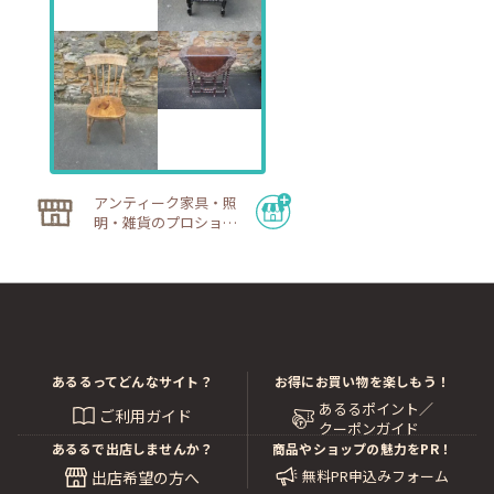
注文キャンセルは可能となっております。
「在庫品」の場合はご注文後、商品出荷日の前々日まで
に現品をご確認されたい旨、お知らせください。
商品代金を先払いいただいていた場合でも、キャンセル
される場合には商品代金は全額ご返金させていただきま
す。（お振込み手数料等はご負担いただきます。）
「入荷中」および「買付中」の商品につきましても、当
店入荷後、商品出荷日の前々日までに現品をご確認され
アンティーク家具・照
たい旨、お知らせください。
明・雑貨のプロショッ
実際に商品が入荷して現品を確認してから最終的にご購
プ デニム・ウェアハ
ウス
入の可否をお決めいただくことが可能です。
ただし現物確認をして購入をご決定された後のキャンセ
ルは、ご容赦いただけますようお願いいたします。
やむを得ずご購入最終決定後にキャンセル／返品される
場合には、お取引のルールに基づき、キャンセル料20％
あるるってどんなサイト？
お得にお買い物を楽しもう！
の発生する場合がございます。
あるるポイント／
ご利用ガイド
またご依頼のメンテナンスが施工された後のキャンセ
クーポンガイド
あるるで出店しませんか？
商品やショップの魅力をPR！
ル、およびリセール品のご注文キャンセルはできませ
無料PR申込みフォーム
出店希望の方へ
ん。