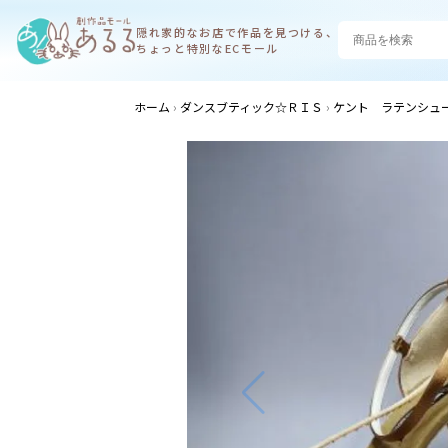
隠れ家的なお店で
作品を見つける、
ちょっと特別なECモール
ホーム
ダンスブティック☆ＲＩＳ
ケント ラテンシュ