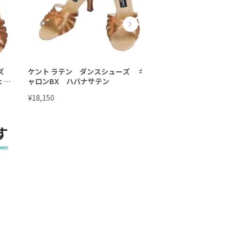
ーズ
ケント ラテン ダンスシューズ キ
ケント ラテン ダン
ｃｍ
ャロンBX ハバナサテン
ーナＢＸ バケット
（7.5cm/8cmヒー
¥
¥
18,150
18,150
す