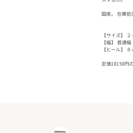
国産。 在庫
【サイズ】 ２
【幅】 普通幅
【ヒール】 ８
定価18150