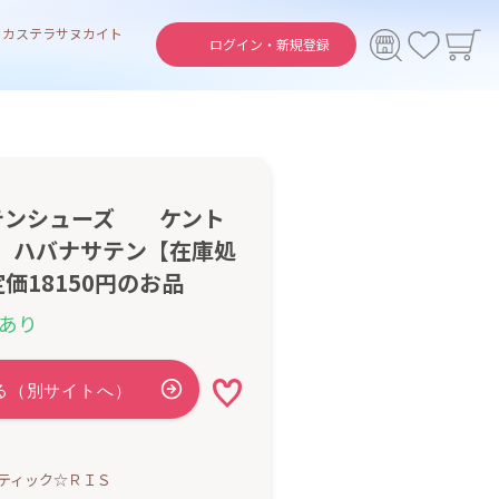
ト
カステラ
サヌカイト
ログイン・
新規登録
テンシューズ ケント
 ハバナサテン【在庫処
価18150円のお品
あり
ティック☆ＲＩＳ