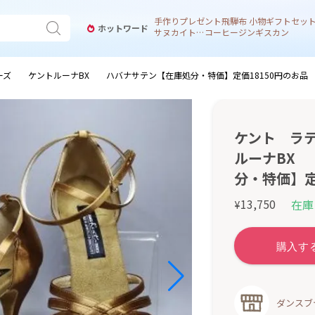
手作り
プレゼント
飛騨
布 小物
ギフトセッ
ホットワード
サヌカイト 風鈴
コーヒー
ジンギスカン
ーズ ケントルーナBX ハバナサテン【在庫処分・特価】定価18150円のお品
ケント ラ
ルーナBX
分・特価】定
13,750
在庫
¥
ダンスブ