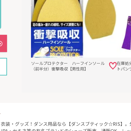
ソールプロテクター ハーフインソール
在庫処
（前半分）衝撃吸収【男性用】
トパン
ト
衣装・グッズ！ダンス用品なら【ダンスブティック☆RIS】
UPA・セキネ等の有名ブランドのシューズ販売。通販OK。レ