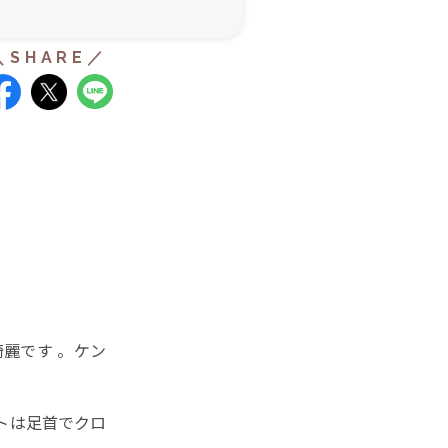
麗です 。ケン
トは足首でクロ