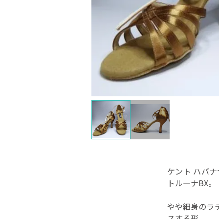
ケント ハバ
トルーナBX。
やや細身のラ
スする形。