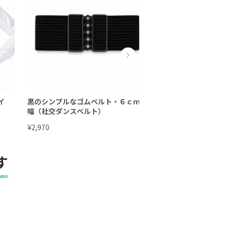
イ
黒のシンプルなゴムベルト・６ｃｍ
Lee Leather Belt 
幅（社交ダンスベルト）
ーベルト One Size
ワンサイズ ナローベ
¥
¥
2,970
11,000
リーベルト
す