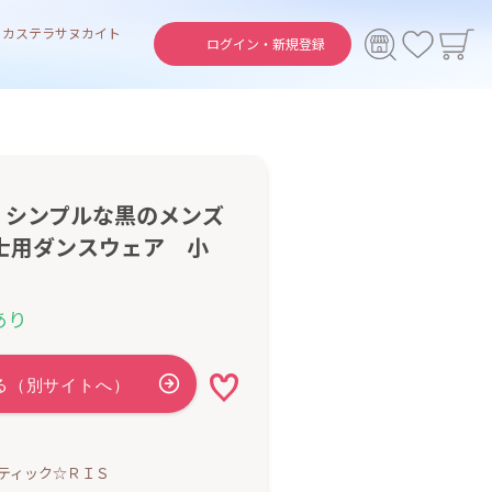
ト
カステラ
サヌカイト
ログイン・
新規登録
 シンプルな黒のメンズ
士用ダンスウェア 小
あり
ティック☆ＲＩＳ