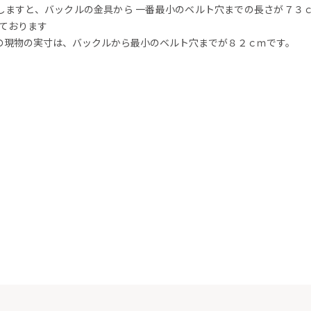
しますと、バックルの金具から 一番最小のベルト穴までの長さが７３ｃ
っております
の現物の実寸は、バックルから最小のベルト穴までが８２ｃｍです。