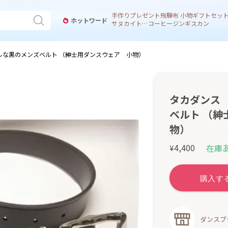
手作り
プレゼント
飛騨
布 小物
ギフトセッ
ホットワード
サヌカイト 風鈴
コーヒー
ジンギスカン
ルな黒のメンズベルト （紳士用ダンスウェア 小物）
タカダンス
ベルト （紳
物）
4,400
在庫
¥
ダンスブ