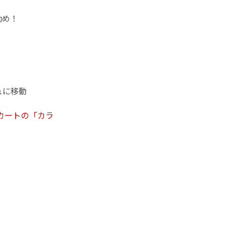
勧め！
ュに移動
カートの「カラ