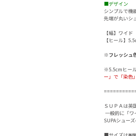
■デザイン
シンプルで機
先端が丸いシ
【幅】ワイド
【ヒール】5.
※
フレッシュ
※5.5cm
ー」で「染色
==========
ＳＵＰＡは英
一般的に「ワ
SUPAシュー
■サイズは
英国