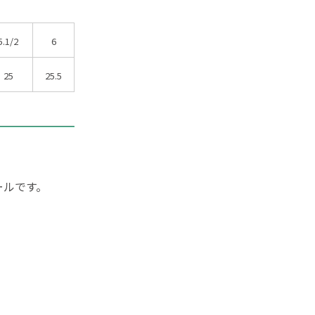
5.1/2
6
25
25.5
ールです。