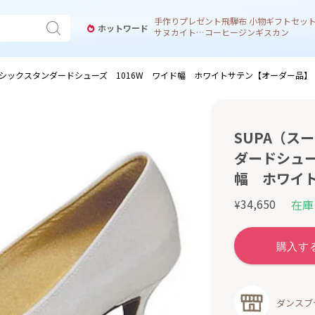
手作り
プレゼント
飛騨
布 小物
ギフトセッ
ホットワード
サヌカイト 風鈴
コーヒー
ジンギスカン
ーシックスタンダードシューズ 1016W ワイド幅 ホワイトサテン【オーダー品】
SUPA（ス
ダードシュー
幅 ホワイ
34,650
在庫
¥
ダンスブ