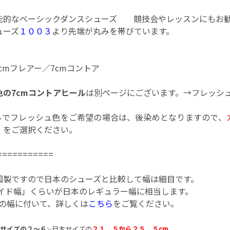
能的なベーシックダンスシューズ 競技会やレッスンにもお
ューズ
１００３
より先端が丸みを帯びています。
5cmフレアー／7cmコントア
色の7cmコントアヒール
は別ページにございます。
→フレッシ
ヒールでフレッシュ色をご希望の場合は、後染めとなりますので、
」
をご選択ください。
===========
国製ですので日本のシューズと比較して幅は細目です。
イド幅」くらいが日本のレギュラー幅に相当します。
ズの幅に付いて、詳しくは
こちら
をご覧ください。
サイズの２〜６
≒日本サイズの
２１．５から２５．５cm