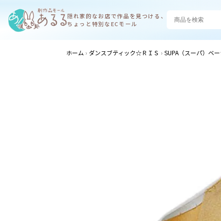
隠れ家的なお店で
作品を見つける、
ちょっと特別なECモール
ホーム
ダンスブティック☆ＲＩＳ
SUPA（スーパ）ベ