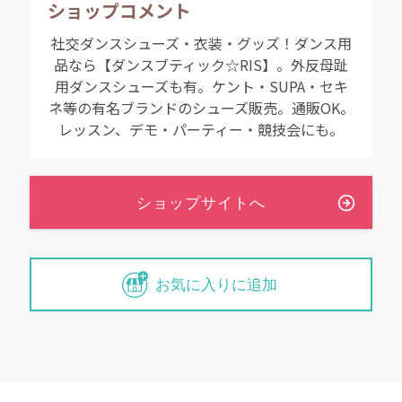
ショップコメント
社交ダンスシューズ・衣装・グッズ！ダンス用
品なら【ダンスブティック☆RIS】。外反母趾
外履き加工についてくわしくは
こちら
用ダンスシューズも有。ケント・SUPA・セキ
ネ等の有名ブランドのシューズ販売。通販OK。
レッスン、デモ・パーティー・競技会にも。
セキネ 革付きヒールキャップ
（ヒールカバー・５cm、７cmヒール
試合や練習場で床を保護するため、
がございます。
お気に入りに追加
こちら
からご購入いただけます。