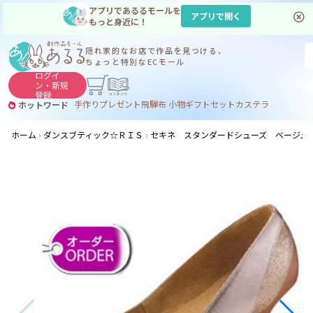
アプリであるるモールを
アプリで開く
もっと身近に！
隠れ家的なお店で
作品を見つける、
ちょっと特別なECモール
ログイ
ン・
新規
登録
手作り
プレゼント
飛騨
布 小物
ギフトセット
カステラ
ホットワード
サヌカイト
サヌカイト 風鈴
コーヒー
ジンギスカン
ホーム
ダンスブティック☆ＲＩＳ
セキネ スタンダードシューズ ベージュコ