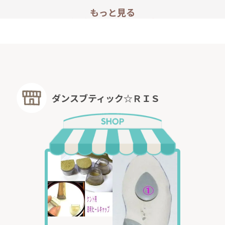
もっと見る
こちらのシューズは
全ての規格が
オーダー品です。
交換やキャンセル・ご返品ができない商品です。
オーダー品の納期はご入金から、1ヶ月以上（場合によっ
ります）
※長期間お待ちいただける方のみ、ご注文を承ります。
※オーダー品は
郵便振替か銀行振込の前払い
をお願いして
ダンスブティック☆ＲＩＳ
オーダーについてくわしくはこちらから