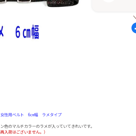
女性用ベルト 6㎝幅 ラメタイプ
モン色のマルチカラーのラメが入っていてきれいです。
（再入荷はございません。）