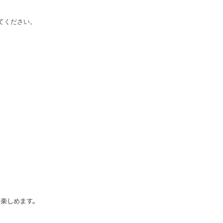
てください。
て楽しめます。