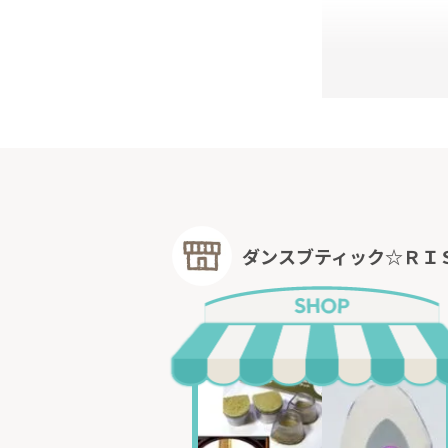
ダンスブティック☆ＲＩ