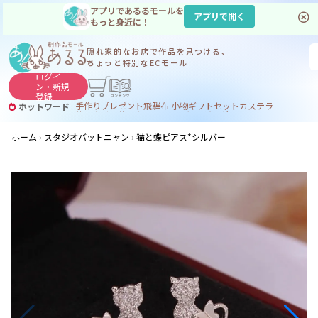
アプリであるるモールを
アプリで開く
もっと身近に！
隠れ家的なお店で
作品を見つける、
ちょっと特別なECモール
ログイ
ン・
新規
登録
手作り
プレゼント
飛騨
布 小物
ギフトセット
カステラ
ホットワード
サヌカイト
サヌカイト 風鈴
コーヒー
ジンギスカン
ホーム
スタジオバットニャン
猫と蝶ピアス*シルバー