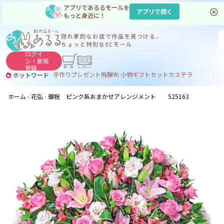
アプリであるるモールを
アプリで開く
もっと身近に！
隠れ家的なお店で
作品を見つける、
ちょっと特別なECモール
ログイ
ン・
新規
登録
手作り
プレゼント
飛騨
布 小物
ギフトセット
カステラ
ホットワード
サヌカイト
サヌカイト 風鈴
コーヒー
ジンギスカン
ホーム
花弘
御祝 ピンク系おまかせアレンジメント 525163