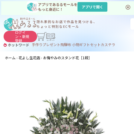
アプリであるるモールを
アプリで開く
もっと身近に！
隠れ家的なお店で
作品を見つける、
ちょっと特別なECモール
ログイ
ン・
新規
登録
手作り
プレゼント
飛騨
布 小物
ギフトセット
カステラ
ホットワード
サヌカイト
サヌカイト 風鈴
コーヒー
ジンギスカン
ホーム
花よし生花店
お悔やみのスタンド花［1段］