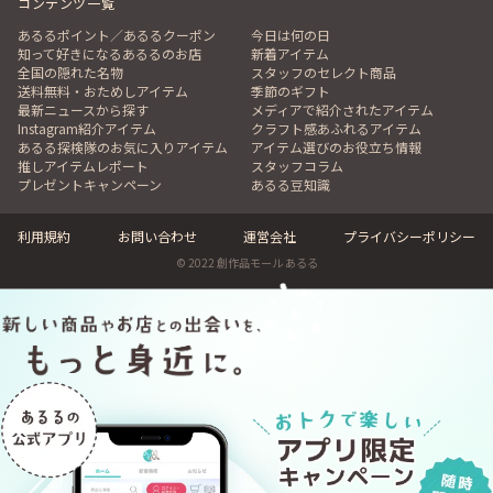
コンテンツ一覧
あるるポイント／あるるクーポン
今日は何の日
知って好きになるあるるのお店
新着アイテム
全国の隠れた名物
スタッフのセレクト商品
送料無料・おためしアイテム
季節のギフト
最新ニュースから探す
メディアで紹介されたアイテム
Instagram紹介アイテム
クラフト感あふれるアイテム
あるる探検隊のお気に入りアイテム
アイテム選びのお役立ち情報
推しアイテムレポート
スタッフコラム
プレゼントキャンペーン
あるる豆知識
利用規約
お問い合わせ
運営会社
プライバシーポリシー
© 2022 創作品モール あるる