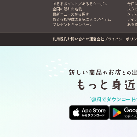
あるるポイント／あるるクーポン
今日
全国の隠れた名物
スタ
最新ニュースから探す
メデ
あるる探検隊のお気に入りアイテム
アイ
プレゼントキャンペーン
ある
利用規約
お問い合わせ
運営会社
プライバシーポリシ
無料でダウンロード