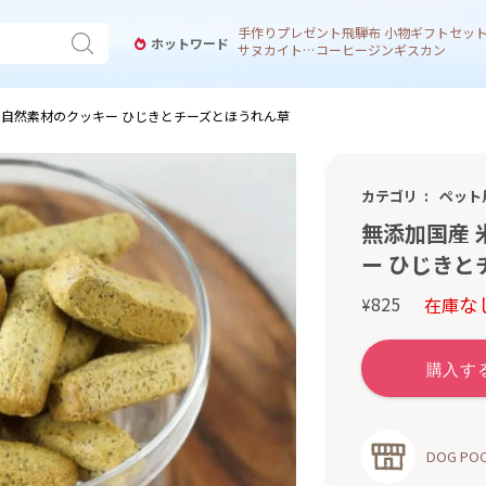
手作り
プレゼント
飛騨
布 小物
ギフトセッ
ホットワード
サヌカイト 風鈴
コーヒー
ジンギスカン
と自然素材のクッキー ひじきとチーズとほうれん草
カテゴリ
ペット
無添加国産 
ー ひじきと
な
825
在庫
¥
DOG P