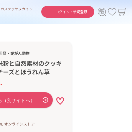
ト
カステラ
サヌカイト
ログイン・
新規登録
用品・愛がん動物
米粉と自然素材のクッキ
チーズとほうれん草
し
OOL オンラインストア