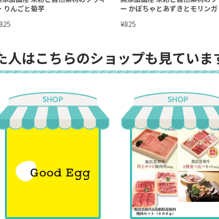
ー りんごと菊芋
ー かぼちゃとあずきとモリンガ
¥
825
825
た人はこちらのショップも見ていま