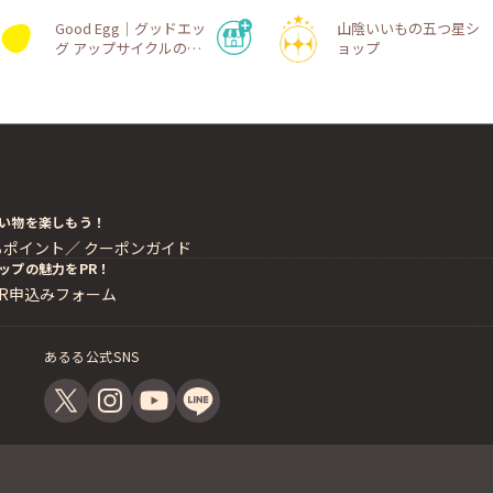
Good Egg｜グッドエッ
山陰いいもの五つ星シ
グ アップサイクルのオ
ョップ
ンラインショップ
い物を楽しもう！
るポイント／
クーポンガイド
ップの魅力をPR！
PR申込みフォーム
あるる公式SNS