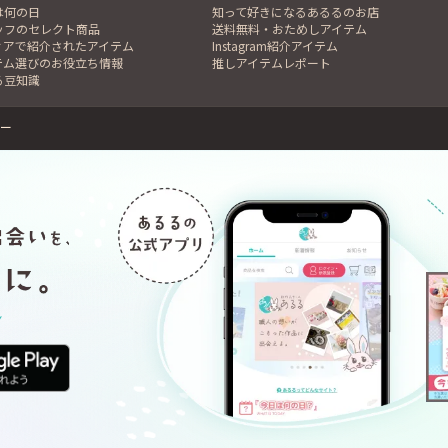
は何の日
知って好きになるあるるのお店
ッフのセレクト商品
送料無料・おためしアイテム
ィアで紹介されたアイテム
Instagram紹介アイテム
テム選びのお役立ち情報
推しアイテムレポート
る豆知識
ー