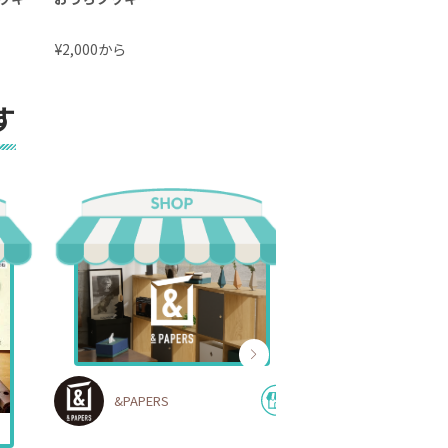
¥
から
¥
2,000
700
す
&PAPERS