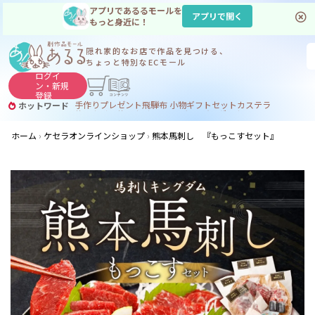
アプリであるるモールを
アプリで開く
もっと身近に！
隠れ家的なお店で
作品を見つける、
ちょっと特別なECモール
ログイ
ン・
新規
登録
手作り
プレゼント
飛騨
布 小物
ギフトセット
カステラ
ホットワード
サヌカイト
サヌカイト 風鈴
コーヒー
ジンギスカン
ホーム
ケセラオンラインショップ
熊本馬刺し 『もっこすセット』