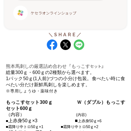
ケセラオンラインショップ
セット』
熊本馬刺しの厳選詰め合わせ
『もっこす
総量300ｇ・600ｇの2種類から選べます。
1パック50ｇ(1人前)づつの小分け包装。食べたい時に食
べたい分だけ新鮮馬刺しを楽しめます。
※専用しょうゆ・薬味付き
もっこすセット300ｇ
Ｗ（ダブル）もっこす
セット600ｇ
（内容）
(内容)
上赤身50ｇ×3 ■
■
上赤身50ｇ×6
■霜降り中トロ50ｇ×1 ■
霜降り中トロ50ｇ×2