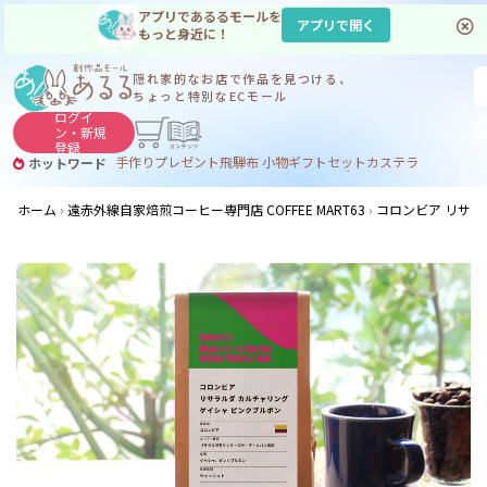
アプリであるるモールを
アプリで開く
もっと身近に！
隠れ家的なお店で
作品を見つける、
ちょっと特別なECモール
ログイ
ン・
新規
登録
手作り
プレゼント
飛騨
布 小物
ギフトセット
カステラ
ホットワード
サヌカイト
サヌカイト 風鈴
コーヒー
ジンギスカン
ホーム
遠赤外線自家焙煎コーヒー専門店 COFFEE MART63
コロンビア リサラ