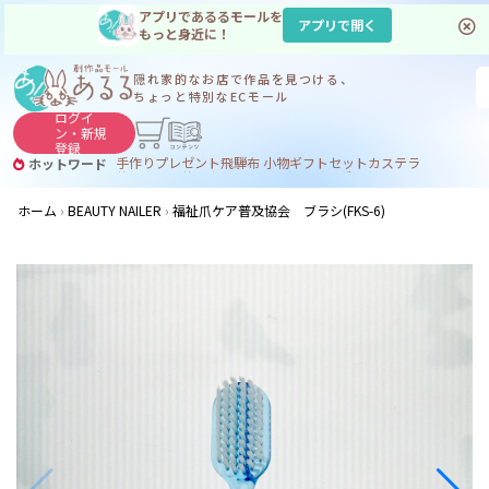
アプリであるるモールを
アプリで開く
もっと身近に！
隠れ家的なお店で
作品を見つける、
ちょっと特別なECモール
ログイ
ン・
新規
登録
手作り
プレゼント
飛騨
布 小物
ギフトセット
カステラ
ホットワード
サヌカイト
サヌカイト 風鈴
コーヒー
ジンギスカン
ホーム
BEAUTY NAILER
福祉爪ケア普及協会 ブラシ(FKS-6)