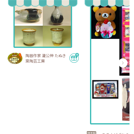
陶器作家 瀧公伸 たぬき
窯陶芸工房