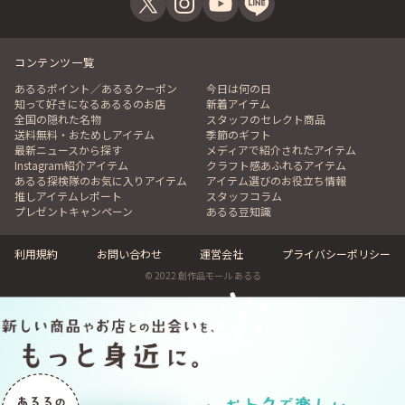
コンテンツ一覧
あるるポイント／あるるクーポン
今日は何の日
知って好きになるあるるのお店
新着アイテム
全国の隠れた名物
スタッフのセレクト商品
送料無料・おためしアイテム
季節のギフト
最新ニュースから探す
メディアで紹介されたアイテム
Instagram紹介アイテム
クラフト感あふれるアイテム
あるる探検隊のお気に入りアイテム
アイテム選びのお役立ち情報
推しアイテムレポート
スタッフコラム
プレゼントキャンペーン
あるる豆知識
利用規約
お問い合わせ
運営会社
プライバシーポリシー
© 2022 創作品モール あるる