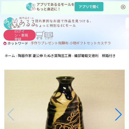
アプリであるるモールを
アプリで開く
もっと身近に！
隠れ家的なお店で
作品を見つける、
ちょっと特別なECモール
ログイ
ン・
新規
登録
手作り
プレゼント
飛騨
布 小物
ギフトセット
カステラ
ホットワード
サヌカイト
サヌカイト 風鈴
コーヒー
ジンギスカン
ホーム
陶器作家 瀧公伸 たぬき窯陶芸工房
織部葡萄文徳利 桐箱付き