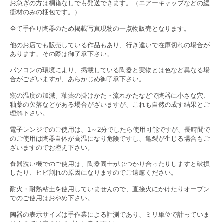
お急ぎの方は桐箱なしでも発送できます。（エアーキャップなどの緩
衝材のみの梱包です。）
全て手作り陶器のため掲載写真現物の一点物販売となります。
他のお店でも販売している作品もあり、行き違いで在庫切れの場合が
あります。その際は御了承下さい。
パソコンの環境により、掲載している陶器と実物とは色など異なる場
合がございますが、あらかじめ御了承下さい。
窯の温度の加減、釉薬の掛けかた・流れかたなどで陶器に小さな穴、
釉薬の欠落などがある場合がざいますが、これも自然の成す結果とご
理解下さい。
電子レンジでのご使用は、1～2分でしたら使用可能ですが、長時間で
のご使用は陶器自体が高温になり危険ですし、亀裂が生じる場合もご
ざいますのでお控え下さい。
食器洗い機でのご使用は、陶器同士がぶつかり合ったりしますと破損
したり、ヒビ割れの原因になりますのでご遠慮ください。
耐火・耐熱粘土を使用していませんので、直接火にかけたりオーブン
でのご使用はおやめ下さい。
陶器の表示サイズは手作業による計測であり、ミリ単位で計っていま