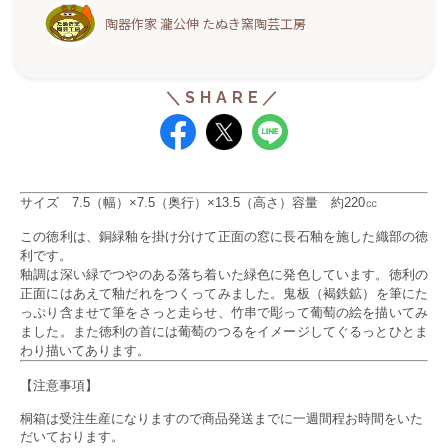
陶器作家 瀧公伸 たぬき窯陶芸工房
サイズ 7.5（幅）×
7.5
（奥行）×13.5
（高さ）容量 約220
㏄
この
徳利は、銅緑釉を掛け分けて正面の窓に長石釉を施した織部の徳
利です。
釉調は深い緑でつやのある落ち着いた緑色に発色しています。徳利の
正面にはあえて釉だれをつくってみました。
鬼板（褐鉄鉱）を筆にた
っぷり含ませて筆をさっと走らせ、竹串で彫って葡萄の絵を描いてみ
ました。また徳利の首には葡萄のつるをイメージしてぐるっとひとま
わり描いてあります。
【注意事項】
桐箱は受注生産になりますので商品発送までに一週間程お時間をいた
だいております。