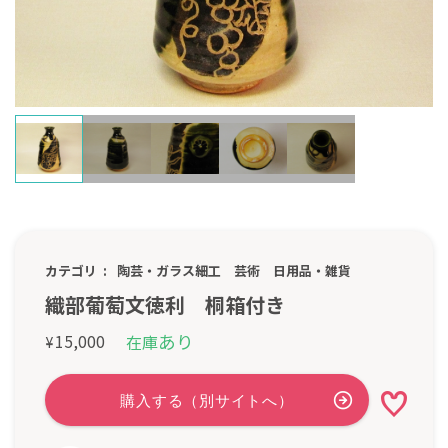
カテゴリ
陶芸・ガラス細工
芸術
日用品・雑貨
織部葡萄文徳利 桐箱付き
あり
15,000
在庫
¥