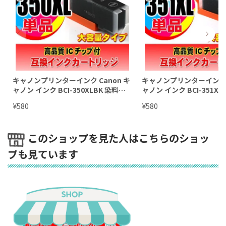
キャノンプリンターインク Canon キ
キャノンプリンターインク C
ャノン インク BCI-350XLBK 染料ブ
ャノン インク BCI-351XL
ラック 大容量 単品
ラック 大容量 単品
¥
¥
580
580
このショップを見た人はこちらのショッ
プも見ています