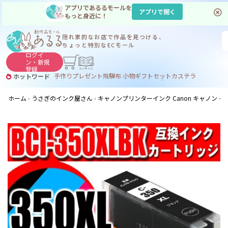
アプリであるるモールを
アプリで開く
もっと身近に！
隠れ家的なお店で
作品を見つける、
ちょっと特別なECモール
ログイ
ン・
新規
登録
手作り
プレゼント
飛騨
布 小物
ギフトセット
カステラ
ホットワード
サヌカイト
サヌカイト 風鈴
コーヒー
ジンギスカン
ホーム
うさぎのインク屋さん
キャノンプリンターインク Canon キャノン インク