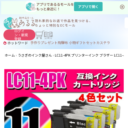
アプリであるるモールを
アプリで開く
もっと身近に！
隠れ家的なお店で
作品を見つける、
ちょっと特別なECモール
ログイ
ン・
新規
登録
手作り
プレゼント
飛騨
布 小物
ギフトセット
カステラ
ホットワード
サヌカイト
サヌカイト 風鈴
コーヒー
ジンギスカン
ホーム
うさぎのインク屋さん
LC11-4PK プリンターインク ブラザー LC11-