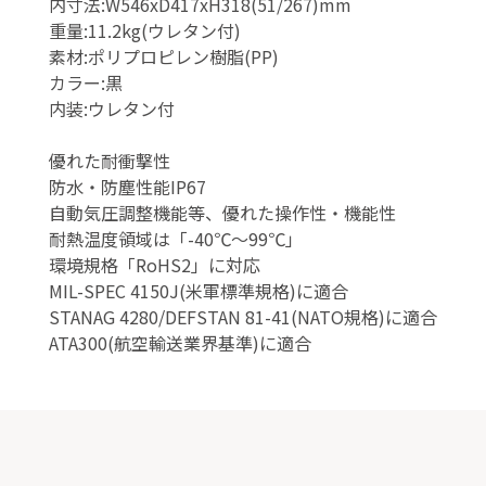
内寸法:W546xD417xH318(51/267)mm
重量:11.2kg(ウレタン付)
素材:ポリプロピレン樹脂(PP)
カラー:黒
内装:ウレタン付
優れた耐衝撃性
防水・防塵性能IP67
自動気圧調整機能等、優れた操作性・機能性
耐熱温度領域は「-40℃～99℃」
環境規格「RoHS2」に対応
MIL-SPEC 4150J(米軍標準規格)に適合
STANAG 4280/DEFSTAN 81-41(NATO規格)に適合
ATA300(航空輸送業界基準)に適合