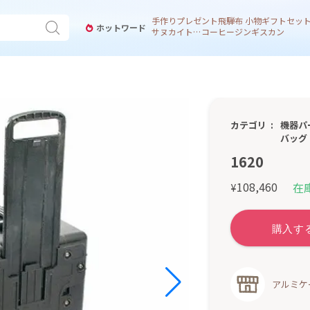
手作り
プレゼント
飛騨
布 小物
ギフトセッ
ホットワード
サヌカイト 風鈴
コーヒー
ジンギスカン
カテゴリ
機器パ
バッグ
1620
108,460
在
¥
アルミケ