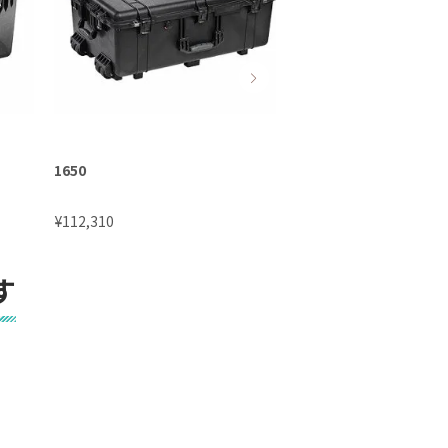
1650
1640
¥
¥
112,310
121,330
す