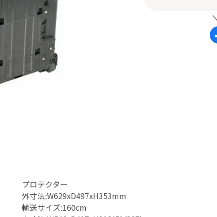
プロテクター
外寸法:W629xD497xH353mm
輸送サイズ:160cm