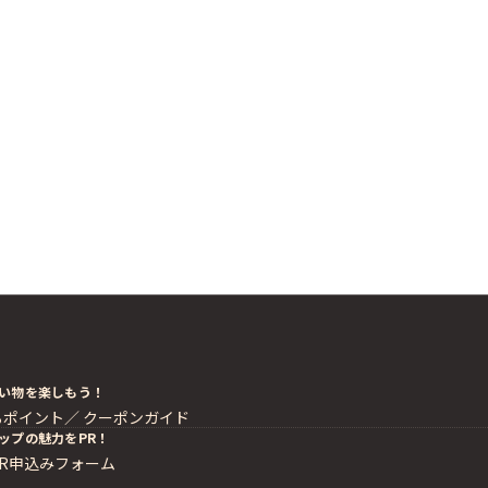
い物を楽しもう！
るポイント／
クーポンガイド
ップの魅力をPR！
PR申込みフォーム