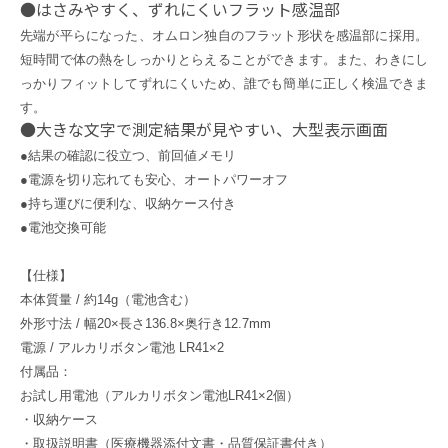
●はさみやすく、ずれにくいフラット感温部
先端が平らになった、オムロン独自のフラット形状を感温部に採用。
短時間で体の熱をしっかりとらえることができます。また、わきにし
っかりフィットしてずれにくいため、誰でも簡単に正しく検温できま
す。
●大きな文字で測定結果が見やすい、大型表示画面
●結果の確認に役立つ、前回値メモリ
●電源を切り忘れても安心、オートパワーオフ
●持ち運びに便利な、収納ケース付き
●電池交換可能
【仕様】
本体質量 / 約14g（電池含む）
外形寸法 / 幅20×長さ136.8×奥行き12.7mm
電源 / アルカリボタン電池 LR41×2
付属品：
お試し用電池（アルカリボタン電池LR41×2個）
・収納ケース
・取扱説明書（医療機器添付文書・品質保証書付き）