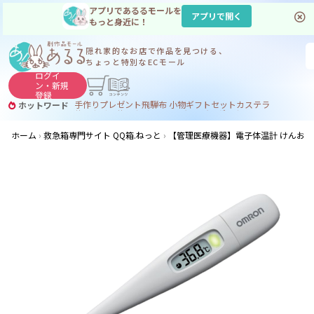
アプリであるるモールを
アプリで開く
もっと身近に！
隠れ家的なお店で
作品を見つける、
ちょっと特別なECモール
ログイ
ン・
新規
登録
手作り
プレゼント
飛騨
布 小物
ギフトセット
カステラ
ホットワード
サヌカイト
サヌカイト 風鈴
コーヒー
ジンギスカン
ホーム
救急箱専門サイト QQ箱.ねっと
【管理医療機器】電子体温計 けんおんく