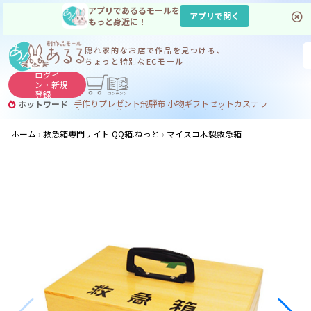
アプリであるるモールを
アプリで開く
もっと身近に！
隠れ家的なお店で
作品を見つける、
ちょっと特別なECモール
ログイ
ン・
新規
登録
手作り
プレゼント
飛騨
布 小物
ギフトセット
カステラ
ホットワード
サヌカイト
サヌカイト 風鈴
コーヒー
ジンギスカン
ホーム
救急箱専門サイト QQ箱.ねっと
マイスコ木製救急箱