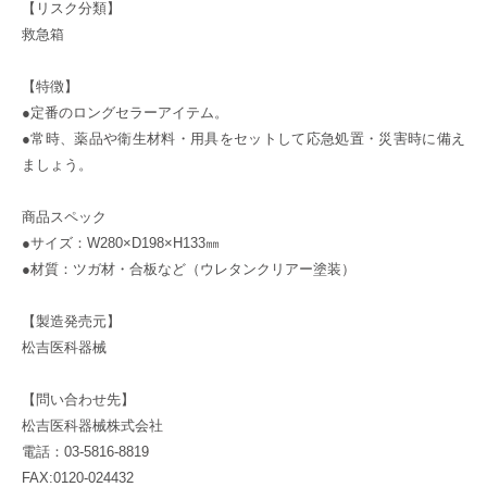
【リスク分類】
救急箱
【特徴】
●定番のロングセラーアイテム。
●常時、薬品や衛生材料・用具をセットして応急処置・災害時に備え
ましょう。
商品スペック
●サイズ：W280×D198×H133㎜
●材質：ツガ材・合板など（ウレタンクリアー塗装）
【製造発売元】
松吉医科器械
【問い合わせ先】
松吉医科器械株式会社
電話：03-5816-8819
FAX:0120-024432