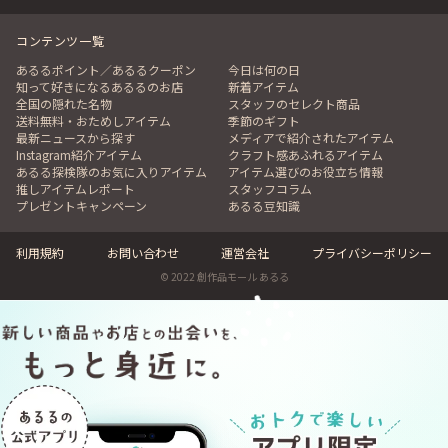
コンテンツ一覧
あるるポイント／あるるクーポン
今日は何の日
知って好きになるあるるのお店
新着アイテム
全国の隠れた名物
スタッフのセレクト商品
送料無料・おためしアイテム
季節のギフト
最新ニュースから探す
メディアで紹介されたアイテム
Instagram紹介アイテム
クラフト感あふれるアイテム
あるる探検隊のお気に入りアイテム
アイテム選びのお役立ち情報
推しアイテムレポート
スタッフコラム
プレゼントキャンペーン
あるる豆知識
利用規約
お問い合わせ
運営会社
プライバシーポリシー
© 2022 創作品モール あるる