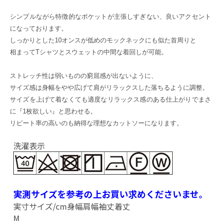
シンプルながら特徴的なポケットが主張しすぎない、良いアクセント
になっております。
しっかりとした10オンスが低めのモックネックにも似た首周りと
相まってTシャツとスウェットの中間な着回しが可能。
ストレッチ性は弱いものの窮屈感が出ないように、
サイズ感は身幅をやや広げて肩がリラックスした落ちるように調整。
サイズを上げて着なくても適度なリラックス感のある仕上がりでまさ
に『1枚欲しい』と思わせる。
リピート率の高いのも納得な理想なカットソーになります。
洗濯表示
実測サイズを参考の上お買い求めくださいませ。
実寸サイズ/cm
身幅
肩幅
袖丈
着丈
M