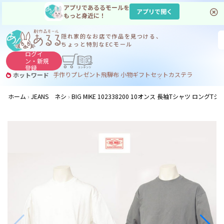
アプリであるるモールを
アプリで開く
もっと身近に！
隠れ家的なお店で
作品を見つける、
ちょっと特別なECモール
ログイ
ン・
新規
登録
手作り
プレゼント
飛騨
布 小物
ギフトセット
カステラ
ホットワード
サヌカイト
サヌカイト 風鈴
コーヒー
ジンギスカン
ホーム
JEANS ネシ
BIG MIKE 102338200 10オンス 長袖Tシャツ ロング