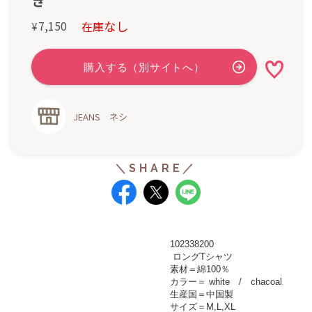
き
なし
7,150
在庫
¥
JEANS ネシ
102338200
ロング
Tシャツ
素材＝綿100％
カラー＝
white / chacoal
生産国＝中国製
サイズ＝M,L,XL