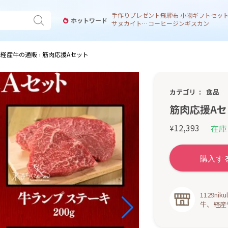
手作り
プレゼント
飛騨
布 小物
ギフトセッ
ホットワード
サヌカイト 風鈴
コーヒー
ジンギスカン
牛、経産牛の通販
筋肉応援Aセット
カテゴリ
食品
筋肉応援Aセ
12,393
在庫
¥
1129n
牛、経産