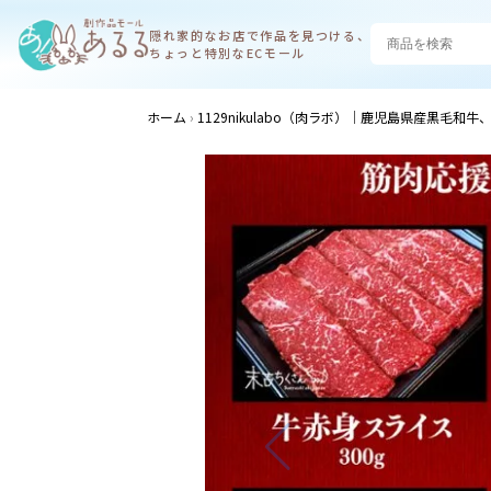
隠れ家的なお店で
作品を見つける、
ちょっと特別なECモール
ホーム
1129nikulabo（肉ラボ）│鹿児島県産黒毛和