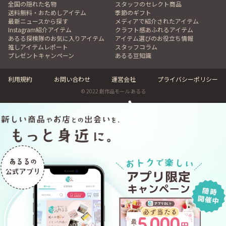
全国の隠れた名物
スタッフのセレクト商品
送料無料・おためしアイテム
季節のギフト
最新ニュースから探す
メディアで紹介されたアイテム
Instagram紹介アイテム
クラフト感あふれるアイテム
あるる探検隊のお気に入りアイテム
アイテム選びのお役立ち情報
推しアイテムレポート
スタッフコラム
プレゼントキャンペーン
あるる豆知識
利用規約
お問い合わせ
運営会社
プライバシーポリシー
© 2022 創作品モール あるる