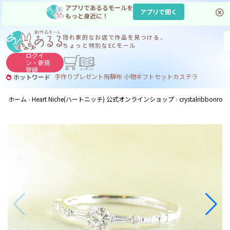
アプリであるるモールを
アプリで開く
もっと身近に！
隠れ家的なお店で
作品を見つける、
ちょっと特別なECモール
ログイ
ン・
新規
登録
手作り
プレゼント
飛騨
布 小物
ギフトセット
カステラ
ホットワード
サヌカイト
サヌカイト 風鈴
コーヒー
ジンギスカン
ホーム
Heart Niche(ハートニッチ) 公式オンラインショップ
crystalribbo