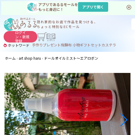
アプリであるるモールを
アプリで開く
もっと身近に！
隠れ家的なお店で
作品を見つける、
ちょっと特別なECモール
ログイ
ン・
新規
登録
手作り
プレゼント
飛騨
布 小物
ギフトセット
カステラ
ホットワード
サヌカイト
サヌカイト 風鈴
コーヒー
ジンギスカン
ホーム
art shop haru
ドールオイルミスト〜エアロボン