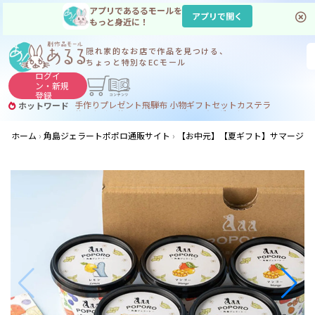
アプリであるるモールを
アプリで開く
もっと身近に！
隠れ家的なお店で
作品を見つける、
ちょっと特別なECモール
ログイ
ン・
新規
登録
手作り
プレゼント
飛騨
布 小物
ギフトセット
カステラ
ホットワード
サヌカイト
サヌカイト 風鈴
コーヒー
ジンギスカン
ホーム
角島ジェラートポポロ通販サイト
【お中元】【夏ギフト】サマージェ