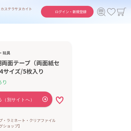
ト
カステラ
サヌカイト
ログイン・
新規登録
・玩具
明両面テープ（両面紙セ
4サイズ/5枚入り
あり
プ・ラミネート・クリアファイル
グショップ】