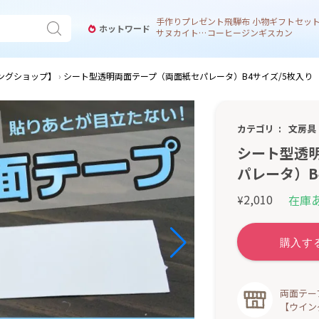
手作り
プレゼント
飛騨
布 小物
ギフトセッ
ホットワード
サヌカイト 風鈴
コーヒー
ジンギスカン
ングショップ】
シート型透明両面テープ（両面紙セパレータ）B4サイズ/5枚入り
カテゴリ
文房具
シート型透
パレータ）B
2,010
在庫
¥
両面テー
【ウイン