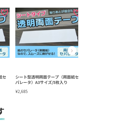
紙セ
シート型透明両面テープ（両面紙セ
両面テープ（シートタ
パレータ）A3サイズ/5枚入り
枚入り】
¥
¥
2,685
1,005
す