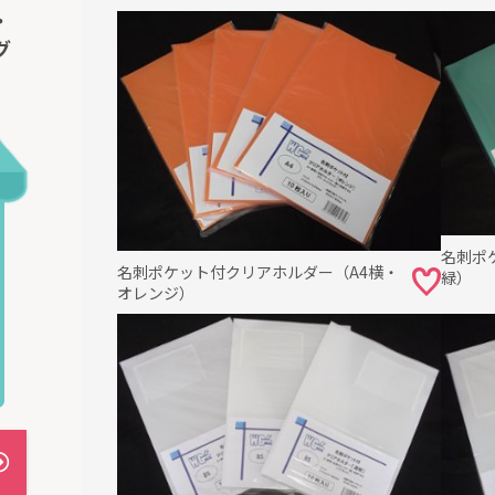
・
グ
名刺ポ
名刺ポケット付クリアホルダー（A4横・
緑）
オレンジ）