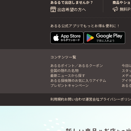
あるるで出店しませんか？
商品やショ
無料
出店希望の方へ
あるる公式アプリでもっとお得＆便利に！
コンテンツ一覧
あるるポイント／あるるクーポン
今日
全国の隠れた名物
スタ
最新ニュースから探す
メデ
あるる探検隊のお気に入りアイテム
アイ
プレゼントキャンペーン
ある
利用規約
お問い合わせ
運営会社
プライバシーポリシ