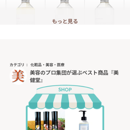
もっと見る
f
mix
or men oreno
predesse
カテゴリ
化粧品・美容・医療
美容のプロ集団が選ぶベスト商品『美
健堂』
ボリュームアップ用
fragrance vita
pure flavor