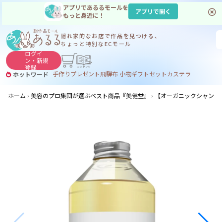
アプリであるるモールを
アプリで開く
もっと身近に！
隠れ家的なお店で
作品を見つける、
ちょっと特別なECモール
ログイ
ン・
新規
登録
手作り
プレゼント
飛騨
布 小物
ギフトセット
カステラ
ホットワード
サヌカイト
サヌカイト 風鈴
コーヒー
ジンギスカン
ホーム
美容のプロ集団が選ぶベスト商品『美健堂』
【オーガニックシャンプー】ラ