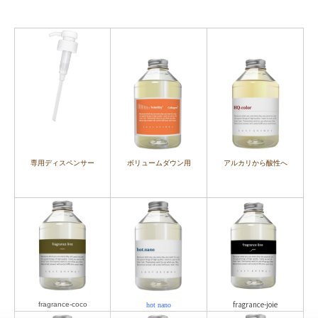
専用ディスペンサー
ボリュームダウン用
ア
ルカリから酸性へ
fragrance-joie
fragrance-coco
hot nano