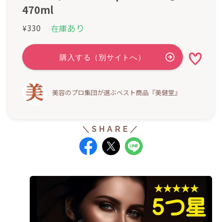
470ml
あり
330
在庫
¥
美容のプロ集団が選ぶベスト商品『美健堂』