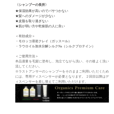
〈
シャンプーの長所〉
★保湿効果が高いのでパサつかない
★髪へのダメージが少ない
★皮脂を取り過ぎない
★肌が弱い方や乾燥肌の人に良い
＜有効成分＞
・モロッコ溶岩クレイ（ガッスール）
・ラウロイル加水分解シルクNa（シルクプロテイン）
＜ご使用方法＞
本品適量を毛髪に塗布し、泡立てながら洗い、その後よく洗い
流してください。
※
ラストアンサーのシャンプーをそのままご利用いただくため
には、専用ディスペンサーが必要となります。 ２回目以降はデ
ィスペンサーを差し替えてご利用いただけます。