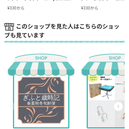
r」470ml
美容室専売品＞
¥
から
¥
から
330
330
このショップを見た人はこちらのショッ
プも見ています