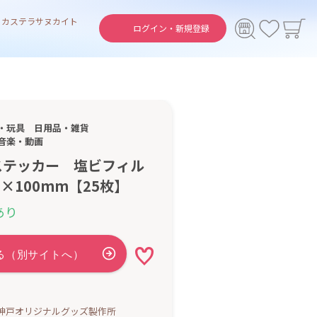
ト
カステラ
サヌカイト
ログイン・
新規登録
・玩具
日用品・雑貨
音楽・動画
ステッカー 塩ビフィル
×100mm【25枚】
あり
 神戸オリジナルグッズ製作所