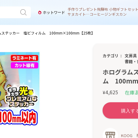
手作り
プレゼント
飛騨
布 小物
ギフトセッ
ホットワード
サヌカイト 風鈴
コーヒー
ジンギスカン
ステッカー 塩ビフィルム 100mm×100mm【25枚】
カテゴリ
文房具
書籍・
ホログラム
ム 100mm
4,625
在庫
¥
KOOG