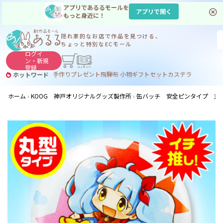
アプリであるるモールを
アプリで開く
もっと身近に！
隠れ家的なお店で
作品を見つける、
ちょっと特別なECモール
ログイ
ン・
新規
登録
手作り
プレゼント
飛騨
布 小物
ギフトセット
カステラ
ホットワード
サヌカイト
サヌカイト 風鈴
コーヒー
ジンギスカン
ホーム
KOOG 神戸オリジナルグッズ製作所
缶バッチ 安全ピンタイプ 丸形