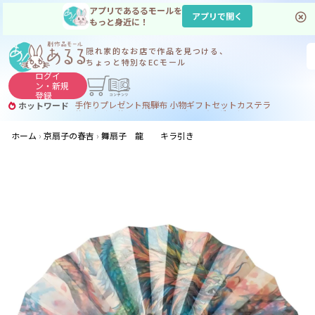
アプリであるるモールを
アプリで開く
もっと身近に！
隠れ家的なお店で
作品を見つける、
ちょっと特別なECモール
ログイ
ン・
新規
登録
手作り
プレゼント
飛騨
布 小物
ギフトセット
カステラ
ホットワード
サヌカイト
サヌカイト 風鈴
コーヒー
ジンギスカン
ホーム
京扇子の春吉
舞扇子 龍 キラ引き