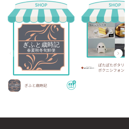
ぽたぽたポタリー
ボクニシフォン
ぎふと歳時記