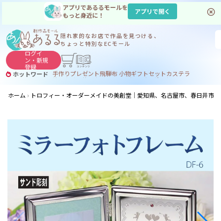
アプリであるるモールを
アプリで開く
もっと身近に！
隠れ家的なお店で
作品を見つける、
ちょっと特別なECモール
ログイ
ン・
新規
登録
手作り
プレゼント
飛騨
布 小物
ギフトセット
カステラ
ホットワード
サヌカイト
サヌカイト 風鈴
コーヒー
ジンギスカン
ホーム
トロフィー・オーダーメイドの美創堂｜愛知県、名古屋市、春日井市