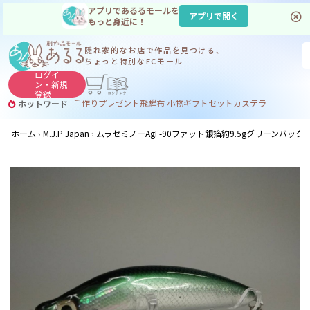
アプリであるるモールを
アプリで開く
もっと身近に！
隠れ家的なお店で
作品を見つける、
ちょっと特別なECモール
ログイ
ン・
新規
登録
手作り
プレゼント
飛騨
布 小物
ギフトセット
カステラ
ホットワード
サヌカイト
サヌカイト 風鈴
コーヒー
ジンギスカン
ホーム
M.J.P Japan
ムラセミノーAgF-90ファット銀箔約9.5gグリーンバッ