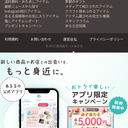
送料無料・おためしアイテム
季節のギフト
最新ニュースから探す
メディアで紹介されたアイテム
Instagram紹介アイテム
クラフト感あふれるアイテム
あるる探検隊のお気に入りアイテム
アイテム選びのお役立ち情報
推しアイテムレポート
スタッフコラム
プレゼントキャンペーン
あるる豆知識
利用規約
お問い合わせ
運営会社
プライバシーポリシー
© 2022 創作品モール あるる