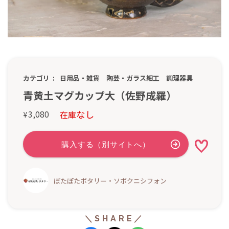
カテゴリ
日用品・雑貨
陶芸・ガラス細工
調理器具
青黄土マグカップ大（佐野成羅）
なし
3,080
在庫
¥
ぽたぽたポタリー・ソボクニシフォン