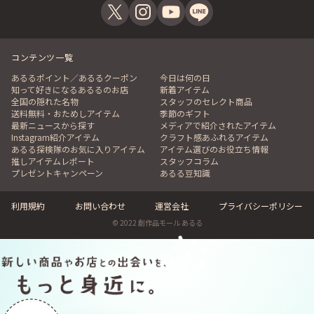
コンテンツ一覧
あるるポイント／あるるクーポン
今日は何の日
知って好きになるあるるのお店
新着アイテム
全国の隠れた名物
スタッフのセレクト商品
送料無料・おためしアイテム
季節のギフト
最新ニュースから探す
メディアで紹介されたアイテム
Instagram紹介アイテム
クラフト感あふれるアイテム
あるる探検隊のお気に入りアイテム
アイテム選びのお役立ち情報
推しアイテムレポート
スタッフコラム
プレゼントキャンペーン
あるる豆知識
利用規約
お問い合わせ
運営会社
プライバシーポリシー
© 2022 創作品モール あるる