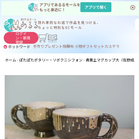
アプリであるるモールを
アプリで開く
もっと身近に！
隠れ家的なお店で
作品を見つける、
ちょっと特別なECモール
ログイ
ン・
新規
登録
手作り
プレゼント
飛騨
布 小物
ギフトセット
カステラ
ホットワード
サヌカイト
サヌカイト 風鈴
コーヒー
ジンギスカン
ホーム
ぽたぽたポタリー・ソボクニシフォン
青黄土マグカップ大（佐野成羅