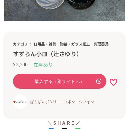
カテゴリ
日用品・雑貨
陶芸・ガラス細工
調理器具
すずらん小皿（辻さゆり）
あり
2,200
在庫
¥
ぽたぽたポタリー・ソボクニシフォン