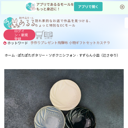
アプリであるるモールを
アプリで開く
もっと身近に！
隠れ家的なお店で
作品を見つける、
ちょっと特別なECモール
ログイ
ン・
新規
登録
手作り
プレゼント
飛騨
布 小物
ギフトセット
カステラ
ホットワード
サヌカイト
サヌカイト 風鈴
コーヒー
ジンギスカン
ホーム
ぽたぽたポタリー・ソボクニシフォン
すずらん小皿（辻さゆり）