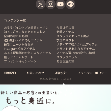
コンテンツ一覧
あるるポイント／あるるクーポン
今日は何の日
知って好きになるあるるのお店
新着アイテム
全国の隠れた名物
スタッフのセレクト商品
送料無料・おためしアイテム
季節のギフト
最新ニュースから探す
メディアで紹介されたアイテム
Instagram紹介アイテム
クラフト感あふれるアイテム
あるる探検隊のお気に入りアイテム
アイテム選びのお役立ち情報
推しアイテムレポート
スタッフコラム
プレゼントキャンペーン
あるる豆知識
利用規約
お問い合わせ
運営会社
プライバシーポリシー
© 2022 創作品モール あるる