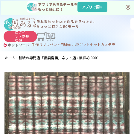
アプリであるるモールを
アプリで開く
もっと身近に！
隠れ家的なお店で
作品を見つける、
ちょっと特別なECモール
ログイ
ン・
新規
登録
手作り
プレゼント
飛騨
布 小物
ギフトセット
カステラ
ホットワード
サヌカイト
サヌカイト 風鈴
コーヒー
ジンギスカン
ホーム
和紙の専門店「紙舘島勇」ネット店
板締め 0001