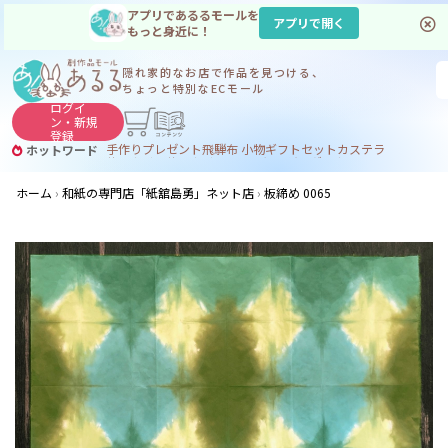
アプリであるるモールを
アプリで開く
もっと身近に！
隠れ家的なお店で
作品を見つける、
ちょっと特別なECモール
ログイ
ン・
新規
登録
手作り
プレゼント
飛騨
布 小物
ギフトセット
カステラ
ホットワード
サヌカイト
サヌカイト 風鈴
コーヒー
ジンギスカン
ホーム
和紙の専門店「紙舘島勇」ネット店
板締め 0065