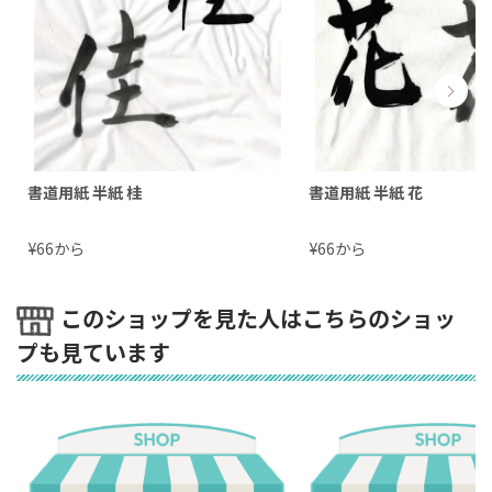
書道用紙 半紙 桂
書道用紙 半紙 花
¥
から
¥
から
66
66
このショップを見た人はこちらのショッ
プも見ています