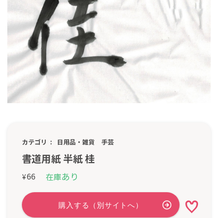
カテゴリ
日用品・雑貨
手芸
書道用紙 半紙 桂
あり
66
在庫
¥