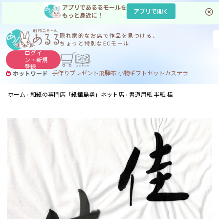
アプリであるるモールを
アプリで開く
もっと身近に！
隠れ家的なお店で
作品を見つける、
ちょっと特別なECモール
ログイ
ン・
新規
登録
手作り
プレゼント
飛騨
布 小物
ギフトセット
カステラ
ホットワード
サヌカイト
サヌカイト 風鈴
コーヒー
ジンギスカン
ホーム
和紙の専門店「紙舘島勇」ネット店
書道用紙 半紙 桂