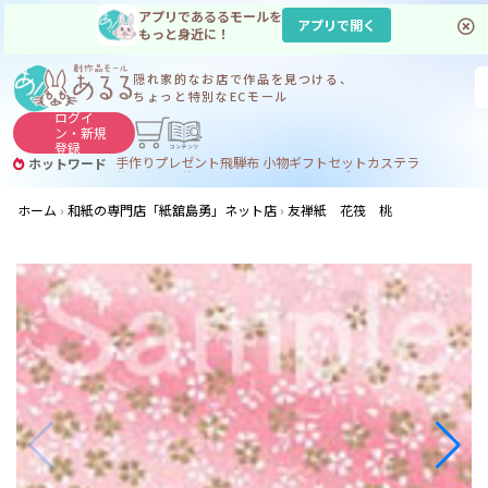
アプリであるるモールを
アプリで開く
もっと身近に！
隠れ家的なお店で
作品を見つける、
ちょっと特別なECモール
ログイ
ン・
新規
登録
手作り
プレゼント
飛騨
布 小物
ギフトセット
カステラ
ホットワード
サヌカイト
サヌカイト 風鈴
コーヒー
ジンギスカン
ホーム
和紙の専門店「紙舘島勇」ネット店
友禅紙 花筏 桃