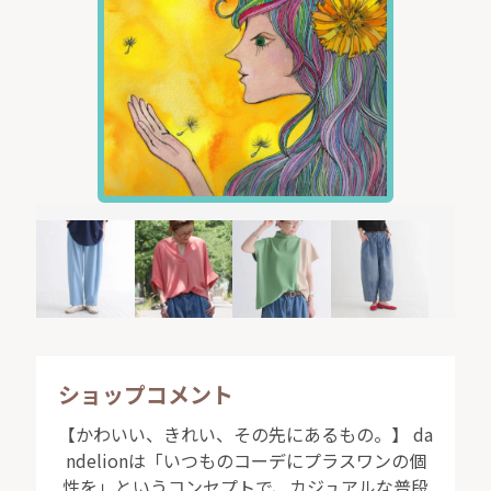
合】
発送料金＋代引き手数料が加算されます。※代引き発送
手数料は、代引き発送料金によって変動致します。
詳しい料金については、詳細ページをご確認下さい。⇒
代引き手数料
当店の商品は、タイ・ネパール・インドの衣料をメイ
ンにご提供しております。アジア製品の風合い、特有の
色合い、 デザイン性など、量販店で販売されている製品
にはない素敵な作品をご提供させて頂きます。
ショップコメント
★dandelionのオリジナル作品は、ネパールの工房にて
【かわいい、きれい、その先にあるもの。】 da
手作りで一つ一つ丁寧に製作しています★
ndelionは「いつものコーデにプラスワンの個
性を」というコンセプトで、カジュアルな普段