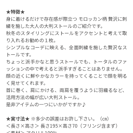
★特徴★
身に着けるだけで存在感が際立つ モロッカン柄 贅沢に刺
繍を施した大人の大判ストールのご紹介です。
秋冬のスタイリングにストールをアクセントと考えて取
り入れるお勧めの１枚。
シンプルなコーデに映える、全面刺繍を施した贅沢なス
トールです。
ちょっと派手かなと思うストールでも、トータルのファ
ッションの中で考えると派手すぎることはありません。
顔の近くに鮮やかなカラーを持ってくることで顔を明る
く見せてくれます。
首に巻く、肩にかける、両肩を覆うように羽織るなど、
活用方法の幅が広い大判ストール。
是非アイテムの一つにいかがですか♪
★実寸法★
※多少の誤差はお許し下さい。（㎝）
＜長さ×高さ＞ 長さ195×高さ70（フリンジ含まず）
＜素材＞ アクリル100％