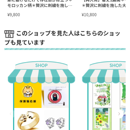
モロッカン柄＊贅沢に刺繍を施した
＊贅沢に刺繍を施した大
大人の大判ストール＊d-st005
り替えロングスカート＊裏
¥
¥
9,800
10,800
-sk007
このショップを見た人はこちらのショッ
プも見ています