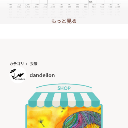
もっと見る
【ご留意事項】
※当方が指定しております発送手段以外の発送は承って
おりません。ご了承下さい。
※沖縄・離島へのお届けは、商品の厚みや同梱ご希望の
場合などによって、ゆうパック発送となる場合がござい
ます。
カテゴリ
衣服
お手数ではございますが、料金は郵便局HPを確認下さ
dandelion
い。（千葉県からの発送）⇒
ゆうパック料金
※発送は当社営業日のみとなります。当社営業日はトッ
プページに記載しています。
※商品にトラブル（不良品の発見、欠品、配送業者の事
情など）が生じた場合は、配送が遅れる場合がございま
す。その場合はメールにてご連絡させていただきます。
【お支払い方法として佐川急便代引きを選択される場