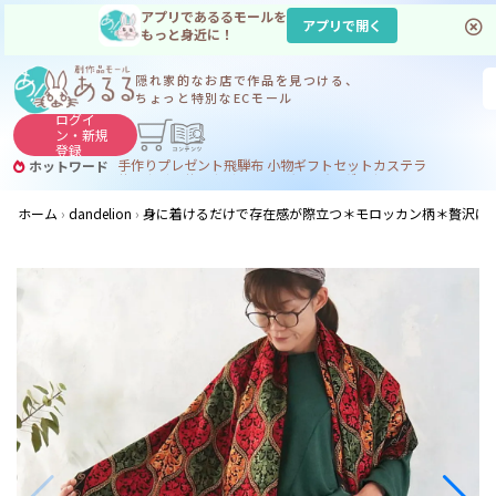
アプリであるるモールを
アプリで開く
もっと身近に！
隠れ家的なお店で
作品を見つける、
ちょっと特別なECモール
ログイ
ン・
新規
登録
手作り
プレゼント
飛騨
布 小物
ギフトセット
カステラ
ホットワード
サヌカイト
サヌカイト 風鈴
コーヒー
ジンギスカン
ホーム
dandelion
身に着けるだけで存在感が際立つ＊モロッカン柄＊贅沢に刺繍