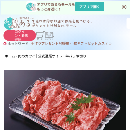
アプリであるるモールを
アプリで開く
もっと身近に！
隠れ家的なお店で
作品を見つける、
ちょっと特別なECモール
ログイ
ン・
新規
登録
手作り
プレゼント
飛騨
布 小物
ギフトセット
カステラ
ホットワード
サヌカイト
サヌカイト 風鈴
コーヒー
ジンギスカン
ホーム
肉のカワイ | 公式通販サイト
牛バラ薄切り