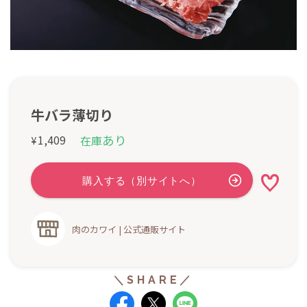
牛バラ薄切り
あり
1,409
在庫
¥
肉のカワイ | 公式通販サイト