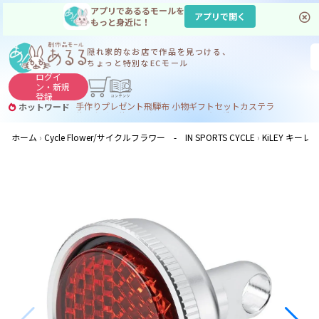
アプリであるるモールを
アプリで開く
もっと身近に！
隠れ家的なお店で
作品を見つける、
ちょっと特別なECモール
ログイ
ン・
新規
登録
手作り
プレゼント
飛騨
布 小物
ギフトセット
カステラ
ホットワード
サヌカイト
サヌカイト 風鈴
コーヒー
ジンギスカン
ホーム
Cycle Flower/サイクルフラワー - IN SPORTS CYCLE
KiLEY キ