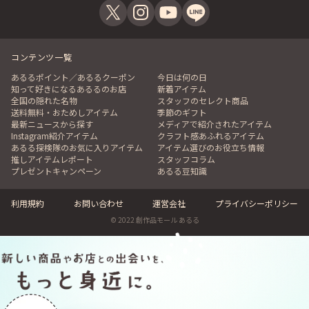
コンテンツ一覧
あるるポイント／あるるクーポン
今日は何の日
知って好きになるあるるのお店
新着アイテム
全国の隠れた名物
スタッフのセレクト商品
送料無料・おためしアイテム
季節のギフト
最新ニュースから探す
メディアで紹介されたアイテム
Instagram紹介アイテム
クラフト感あふれるアイテム
あるる探検隊のお気に入りアイテム
アイテム選びのお役立ち情報
推しアイテムレポート
スタッフコラム
プレゼントキャンペーン
あるる豆知識
利用規約
お問い合わせ
運営会社
プライバシーポリシー
© 2022 創作品モール あるる