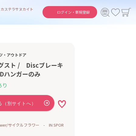
ト
カステラ
サヌカイト
ログイン・
新規登録
ツ・アウトドア
グスト / Discブレーキ
Dハンガーのみ
あり
Flower/サイクルフラワー - IN SPOR