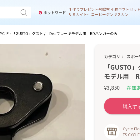
手作り
プレゼント
飛騨
布 小物
ギフトセッ
ホットワード
サヌカイト 風鈴
コーヒー
ジンギスカン
YCLE
「GUSTO」グスト / Discブレーキモデル用 RDハンガーのみ
カテゴリ
スポー
「GUSTO」
モデル用 R
3,850
在庫
¥
Cycle 
TS CYCLE