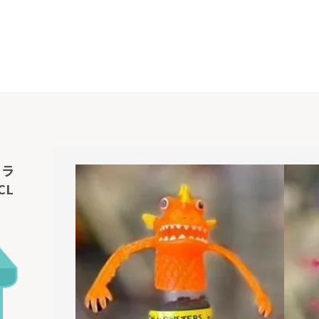
フラ
CL